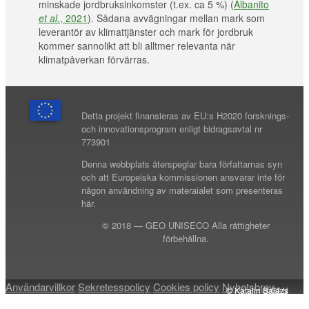
minskade jordbruksinkomster (t.ex. ca 5 %) (
Albanito
et al.
, 2021
)
. Sådana avvägningar mellan mark som
leverantör av klimattjänster och mark för jordbruk
kommer sannolikt att bli alltmer relevanta när
klimatpåverkan förvärras.
Detta projekt finansieras av EU:s H2020 forsknings-
och innovationsprogram enligt bidragsavtal nr
773901
Denna webbplats återspeglar bara författarnas syn
och att Europeiska kommissionen ansvarar inte för
någon användning av materaialet som presenteras
här.
© 2018 — GEO UNISECO Alla rättigheter
förbehållna.
Användarvillkor
Sekretesspolicy
Cookies policy
Nyhetsbrev
© Katalin Balázs
© Katalin Balázs
© Katalin Balázs
© Katalin Balázs
© GAN
© SLU