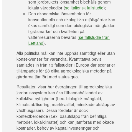
som jordbrukets lönsamhet bibehålls genom
lokala värdekedjor (
se italiensk fallstudie
);
Den ekonomiska lönsamheten för
konventionella och ekologiska mjölkgårdar kan
ökas samtidigt som den biologiska mångfalden
i gräsmarker och kvaliteten på
vattenresurserna bevaras (
se fallstudie från
Lettland
).
Alla politiska mål kan inte uppnås samtidigt eller utan
konsekvenser för varandra. Kvantitativa bevis
samlades in från 13 fallstudier i Europa där scenarier
tillämpades för 28 olika agroekologiska metoder på
gårdarna jämfört med status quo.
Resultaten visar hur övergången till agroekologiska
jordbrukssystem kan öka tillhandahållandet av
kollektiva nyttigheter (t.ex. biologisk mångfald,
klimatstabilisering, markkvalitet, minskade utsläpp av
växthusgaser). Dessa fördelar är dock
kontextberoende (t.ex. basutsläpp från befintliga
metoder, lokalklimatet) och kan jämföras med ökade
kostnader, behov av kapitalinvesteringar och