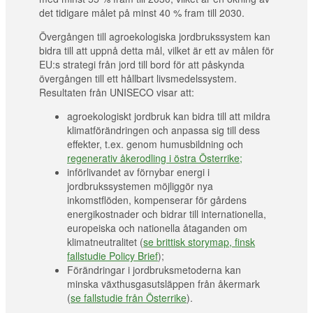
det tidigare målet på minst 40 % fram till 2030.
Övergången till agroekologiska jordbrukssystem kan
bidra till att uppnå detta mål, vilket är ett av målen för
EU:s strategi från jord till bord för att påskynda
övergången till ett hållbart livsmedelssystem.
Resultaten från UNISECO visar att:
agroekologiskt jordbruk kan bidra till att mildra
klimatförändringen och anpassa sig till dess
effekter, t.ex. genom humusbildning och
regenerativ åkerodling i östra Österrike;
införlivandet av förnybar energi i
jordbrukssystemen möjliggör nya
inkomstflöden, kompenserar för gårdens
energikostnader och bidrar till internationella,
europeiska och nationella åtaganden om
klimatneutralitet (
se brittisk storymap,
finsk
fallstudie Policy Brief
);
Förändringar i jordbruksmetoderna kan
minska växthusgasutsläppen från åkermark
(
se fallstudie från Österrike
).