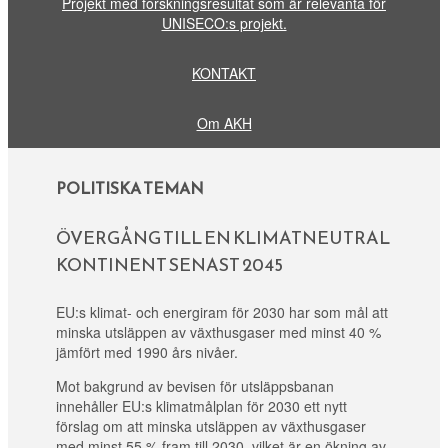
Projekt med forskningsresultat som är relevanta för
UNISECO:s projekt.
KONTAKT
Om AKH
POLITISKA TEMAN
ÖVERGÅNG TILL EN KLIMATNEUTRAL
KONTINENT SENAST 2045
EU:s klimat- och energiram för 2030 har som mål att
minska utsläppen av växthusgaser med minst 40 %
jämfört med 1990 års nivåer.
Mot bakgrund av bevisen för utsläppsbanan
innehåller EU:s klimatmålplan för 2030 ett nytt
förslag om att minska utsläppen av växthusgaser
med minst 55 % fram till 2030, vilket är en ökning av