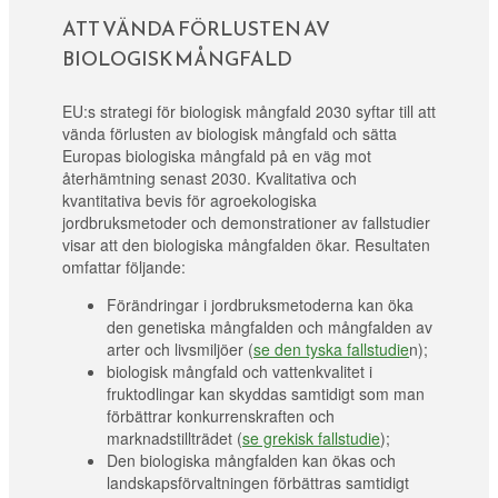
ATT VÄNDA FÖRLUSTEN AV
BIOLOGISK MÅNGFALD
EU:s strategi för biologisk mångfald 2030 syftar till att
vända förlusten av biologisk mångfald och sätta
Europas biologiska mångfald på en väg mot
återhämtning senast 2030. Kvalitativa och
kvantitativa bevis för agroekologiska
jordbruksmetoder och demonstrationer av fallstudier
visar att den biologiska mångfalden ökar. Resultaten
omfattar följande:
Förändringar i jordbruksmetoderna kan öka
den genetiska mångfalden och mångfalden av
arter och livsmiljöer (
se den tyska fallstudie
n);
biologisk mångfald och vattenkvalitet i
fruktodlingar kan skyddas samtidigt som man
förbättrar konkurrenskraften och
marknadstillträdet (
se grekisk fallstudie
);
Den biologiska mångfalden kan ökas och
landskapsförvaltningen förbättras samtidigt