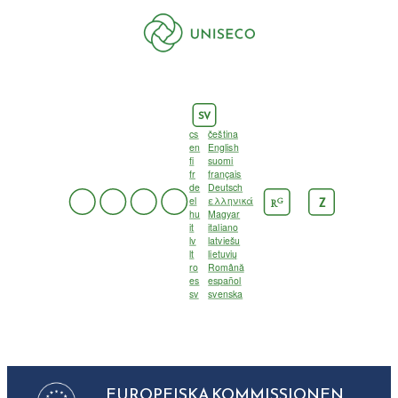
SV
cs
čeština
en
English
fi
suomi
fr
français
de
Deutsch
el
ελληνικά
G
Z
R
hu
Magyar
it
italiano
lv
latviešu
lt
lietuvių
ro
Română
es
español
sv
svenska
EUROPEISKA KOMMISSIONEN