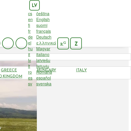
LV
cs
čeština
en
English
fi
suomi
fr
français
de
Deutsch
el
ελληνικά
G
Z
R
hu
Magyar
it
italiano
2021-08-20
lv
latviešu
lt
lietuvių
GREECE
HUNGARY
ITALY
ro
Română
D KINGDOM
es
español
sv
svenska