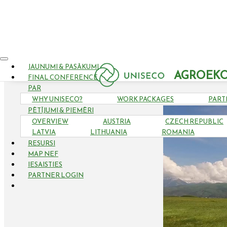
JAUNUMI & PASĀKUMI
AGROEKO
FINAL CONFERENCE
PAR
WHY UNISECO?
WORK PACKAGES
PART
PĒTĪJUMI & PIEMĒRI
OVERVIEW
AUSTRIA
CZECH REPUBLIC
LATVIA
LITHUANIA
ROMANIA
RESURSI
MAP NEF
IESAISTIES
PARTNER LOGIN