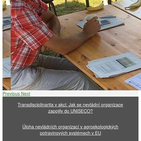
Previous
Next
Transdisciplinarita v akci: Jak se nevládní organizace
zapojily do UNISECO?
Úloha nevládních organizací v agroekologických
potravinových systémech v EU