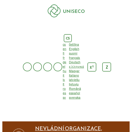
CS
cs
čeština
en
English
fi
suomi
fr
français
de
Deutsch
el
ελληνικά
G
Z
R
hu
Magyar
it
italiano
lv
latviešu
lt
lietuvių
ro
Română
es
español
sv
svenska
NEVLÁDNÍ ORGANIZACE,