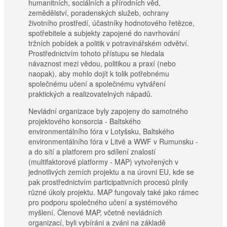
humanitních, sociálních a přírodních věd,
zemědělství, poradenských služeb, ochrany
životního prostředí, účastníky hodnotového řetězce,
spotřebitele a subjekty zapojené do navrhování
tržních pobídek a politik v potravinářském odvětví.
Prostřednictvím tohoto přístupu se hledala
návaznost mezi vědou, politikou a praxí (nebo
naopak), aby mohlo dojít k tolik potřebnému
společnému učení a společnému vytváření
praktických a realizovatelných nápadů.
Nevládní organizace byly zapojeny do samotného
projektového konsorcia - Baltského
environmentálního fóra v Lotyšsku, Baltského
environmentálního fóra v Litvě a WWF v Rumunsku -
a do sítí a platforem pro sdílení znalostí
(multifaktorové platformy - MAP) vytvořených v
jednotlivých zemích projektu a na úrovni EU, kde se
pak prostřednictvím participativních procesů plnily
různé úkoly projektu. MAP fungovaly také jako rámec
pro podporu společného učení a systémového
myšlení. Členové MAP, včetně nevládních
organizací, byli vybíráni a zváni na základě