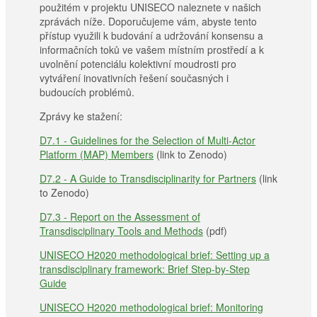
použitém v projektu UNISECO naleznete v našich
zprávách níže. Doporučujeme vám, abyste tento
přístup využili k budování a udržování konsensu a
informačních toků ve vašem místním prostředí a k
uvolnění potenciálu kolektivní moudrosti pro
vytváření inovativních řešení současných i
budoucích problémů.
Zprávy ke stažení:
D7.1 - Guidelines for the Selection of Multi-Actor
Platform (MAP) Members
(link to Zenodo)
D7.2 - A Guide to Transdisciplinarity for Partners
(link
to Zenodo)
D7.3 - Report on the Assessment of
Transdisciplinary Tools and Methods
(pdf)
UNISECO H2020 methodological brief: Setting up a
transdisciplinary framework: Brief Step-by-Step
Guide
UNISECO H2020 methodological brief: Monitoring