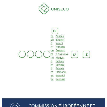
FR
cs
čeština
en
English
fi
suomi
fr
français
de
Deutsch
el
ελληνικά
G
Z
R
hu
Magyar
it
italiano
lv
latviešu
lt
lietuvių
ro
Română
es
español
sv
svenska
COMMISSION EUROPÉENNE ET