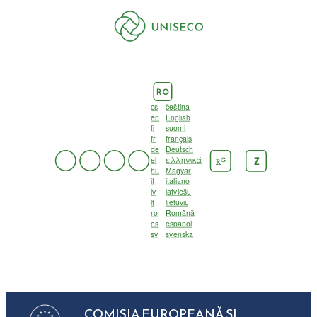
RO
cs
čeština
en
English
fi
suomi
fr
français
de
Deutsch
el
ελληνικά
G
Z
R
hu
Magyar
it
italiano
lv
latviešu
lt
lietuvių
ro
Română
es
español
sv
svenska
COMISIA EUROPEANĂ ȘI