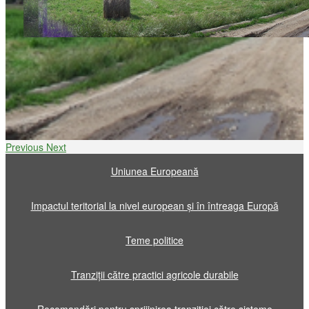
Previous
Next
Uniunea Europeană
Impactul teritorial la nivel european și în întreaga Europă
Teme politice
Tranziții către practici agricole durabile