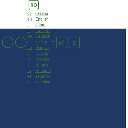
RO
cs
čeština
en
English
fi
suomi
fr
français
de
Deutsch
el
ελληνικά
G
Z
R
hu
Magyar
it
italiano
lv
latviešu
lt
lietuvių
ro
Română
es
español
sv
svenska