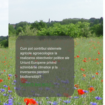
Cum pot contribui sistemele
agricole agroecologice la
realizarea obiectivelor politice ale
Uniunii Europene privind
schimbările climatice și la
inversarea pierderii
biodiversității?
CITEȘTE MAI MULT…