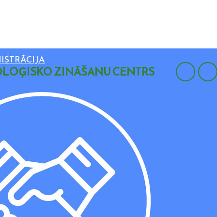
ISTRĀCIJA
LOĢISKO ZINĀŠANU CENTRS