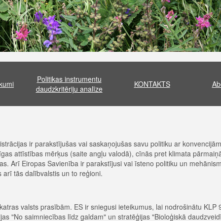
Politikas instrumentu
ikumi
KONTAKTS
Ab
daudzkritēriju analīze
trācijas ir parakstījušas vai saskaņojušas savu politiku ar konvencijām
ējīgas attīstības mērķus (saite angļu valodā), cīnās pret klimata pārma
. Arī Eiropas Savienība ir parakstījusi vai īsteno politiku un mehānism
arī tās dalībvalstis un to reģioni.
 katras valsts prasībām. ES ir sniegusi ieteikumus, lai nodrošinātu KL
ēģijas "No saimniecības līdz galdam" un stratēģijas "Bioloģiskā daudzv