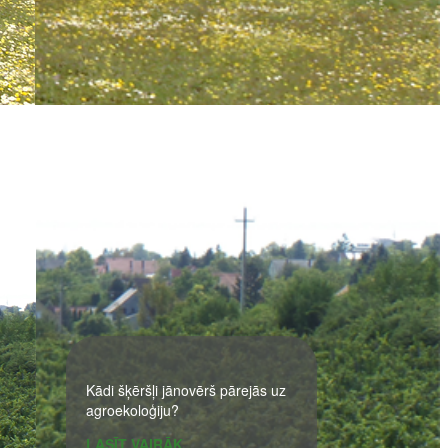
Kādi šķēršļi jānovērš pārejās uz
agroekoloģiju?
LASĪT VAIRĀK…