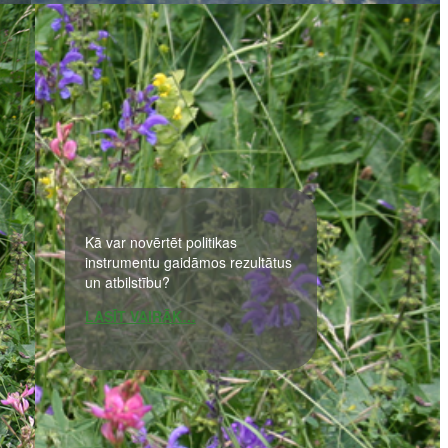
Kā var novērtēt politikas
instrumentu gaidāmos rezultātus
un atbilstību?
LASĪT VAIRĀK…