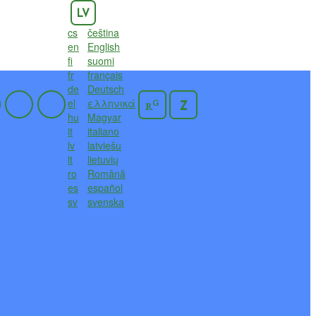
LV
cs
čeština
en
English
fi
suomi
fr
français
de
Deutsch
el
ελληνικά
G
Z
R
hu
Magyar
it
italiano
lv
latviešu
lt
lietuvių
ro
Română
es
español
sv
svenska