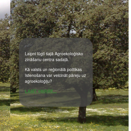
Laipni lūgti šajā Agroekoloģisko
zināšanu centra sadaļā.
Kā valsts un reģionālā politikas
īstenošana var veicināt pāreju uz
agroekoloģiju?
LASĪT VAIRĀK...