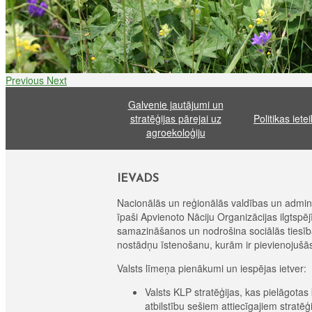
Previous
Next
Galvenie jautājumi un
stratēģijas pārejai uz
Politikas iete
agroekoloģiju
IEVADS
Nacionālās un reģionālās valdības un adminis
īpaši Apvienoto Nāciju Organizācijas ilgtsp
samazināšanos un nodrošina sociālās tiesības
nostādņu īstenošanu, kurām ir pievienojušās 
Valsts līmeņa pienākumi un iespējas ietver:
Valsts KLP stratēģijas, kas pielāgotas
atbilstību sešiem attiecīgajiem strat