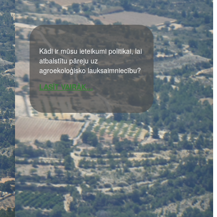
Kādi ir mūsu ieteikumi politikai, lai
atbalstītu pāreju uz
agroekoloģisko lauksaimniecību?
LASĪT VAIRĀK…