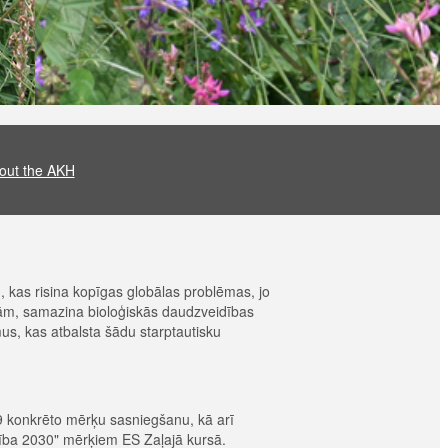
out the AKH
, kas risina kopīgas globālas problēmas, jo
iņām, samazina bioloģiskās daudzveidības
us, kas atbalsta šādu starptautisku
P 9 konkrēto mērķu sasniegšanu, kā arī
eidība 2030" mērķiem ES Zaļajā kursā.