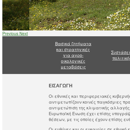
Previous
Next
Βασικά ζητήματα
και στρατηγικές
Συστάσε
για αγρο-
πολιτική
οικολογικές
μεταβάσεις
ΕΙΣΑΓΩΓΉ
Οι εθνικές και περιφερειακές κυβερνήσ
αντιμετωπίζουν κοινές παγκόσμιες προ
αντιμετώπιση της κλιματικής αλλαγής,
Ευρωπαϊκή Ένωση έχει επίσης υπογράψε
θέσεων, με τις οποίες έχουν επίσης ευ
Οι ευθύνες και οι ευκαιρίες σε εθνικό