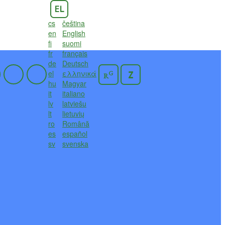
EL
cs
čeština
en
English
fi
suomi
fr
français
de
Deutsch
el
ελληνικά
G
Z
R
hu
Magyar
it
italiano
lv
latviešu
lt
lietuvių
ro
Română
es
español
sv
svenska