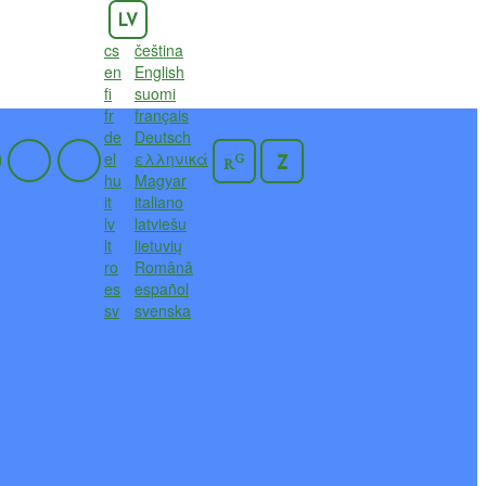
LV
cs
čeština
en
English
fi
suomi
fr
français
de
Deutsch
el
ελληνικά
G
Z
R
hu
Magyar
it
italiano
lv
latviešu
lt
lietuvių
ro
Română
es
español
sv
svenska