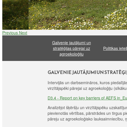
Previous
Next
Galvenie jautājumi un
stratēģijas pārejai uz
Politikas iete
agroekoloģiju
GALVENIE JAUTĀJUMI UN STRATĒĢI
Intervijās un darbsemināros, kuros piedalījā
virzītājspēki pārejai uz agroekoloģiju (sīkāk
D3.4 - Report on key barriers of AEFS in_E
Analizējot šķēršļu un virzītājspēku uzskaitīju
pievienotās vērtības, pārstrādes un tirgus p
pāreju uz agroekoloģisko lauksaimniecību, ņe