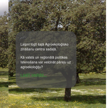
Laipni lūgti šajā Agroekoloģisko
zināšanu centra sadaļā.
Kā valsts un reģionālā politikas
īstenošana var veicināt pāreju uz
agroekoloģiju?
LASĪT VAIRĀK...