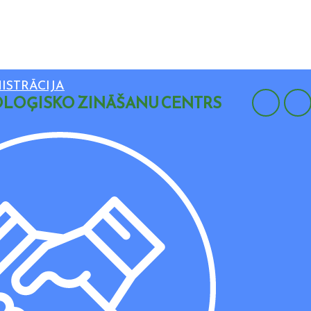
ISTRĀCIJA
LOĢISKO ZINĀŠANU CENTRS