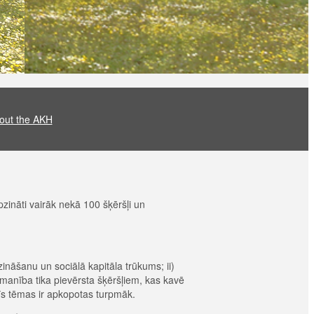
out the AKH
zināti vairāk nekā 100 šķēršļi un
 zināšanu un sociālā kapitāla trūkums; ii)
uzmanība tika pievērsta šķēršļiem, kas kavē
rīs tēmas ir apkopotas turpmāk.