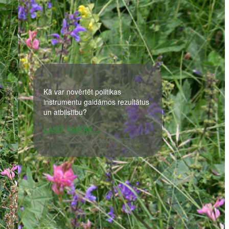
Kā var novērtēt politikas
instrumentu gaidāmos rezultātus
un atbilstību?
LASĪT VAIRĀK…