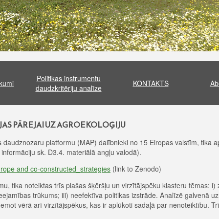
Politikas instrumentu
ikumi
KONTAKTS
Ab
daudzkritēriju analīze
JAS PĀREJAI UZ AGROEKOLOĢIJU
s daudznozaru platformu (MAP) dalībnieki no 15 Eiropas valstīm, tika ap
u informāciju sk. D3.4. materiālā angļu valodā).
urope and co-constructed_strategies
(link to Zenodo)
mu, tika noteiktas trīs plašas šķēršļu un virzītājspēku klasteru tēmas: i)
ieejamības trūkums; iii) neefektīva politikas izstrāde. Analīzē galvenā 
mot vērā arī virzītājspēkus, kas ir aplūkoti sadaļā par nenoteiktību. T