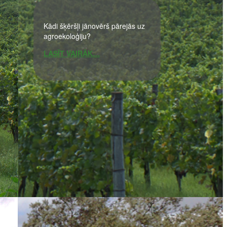
Kādi šķēršļi jānovērš pārejās uz
agroekoloģiju?
LASĪT VAIRĀK…