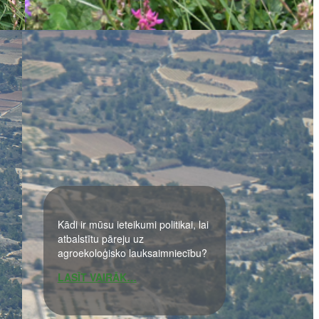
Kādi ir mūsu ieteikumi politikai, lai
atbalstītu pāreju uz
agroekoloģisko lauksaimniecību?
LASĪT VAIRĀK…