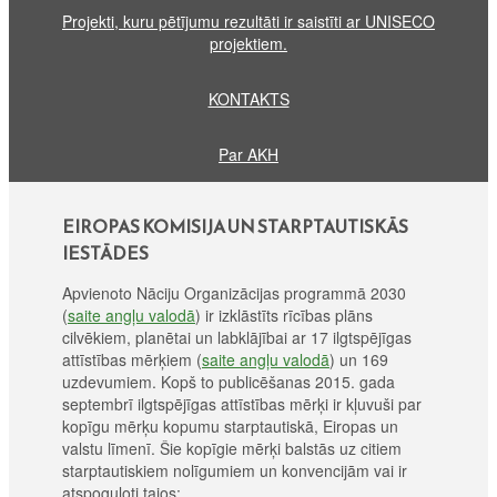
Projekti, kuru pētījumu rezultāti ir saistīti ar UNISECO
projektiem.
KONTAKTS
Par AKH
EIROPAS KOMISIJA UN STARPTAUTISKĀS
IESTĀDES
Apvienoto Nāciju Organizācijas programmā 2030
(
saite angļu valodā
) ir izklāstīts rīcības plāns
cilvēkiem, planētai un labklājībai ar 17 ilgtspējīgas
attīstības mērķiem (
saite angļu valodā
) un 169
uzdevumiem. Kopš to publicēšanas 2015. gada
septembrī ilgtspējīgas attīstības mērķi ir kļuvuši par
kopīgu mērķu kopumu starptautiskā, Eiropas un
valstu līmenī. Šie kopīgie mērķi balstās uz citiem
starptautiskiem nolīgumiem un konvencijām vai ir
atspoguļoti tajos: