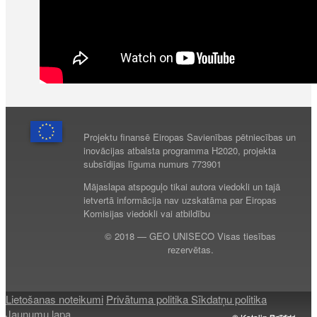
Projektu finansē Eiropas Savienības pētniecības un
inovācijas atbalsta programma H2020, projekta
subsīdijas līguma numurs 773901
Mājaslapa atspoguļo tikai autora viedokli un tajā
ietvertā informācija nav uzskatāma par Eiropas
Komisijas viedokli vai atbildību
© 2018 — GEO UNISECO Visas tiesības
rezervētas.
Lietošanas noteikumi
Privātuma politika
Sīkdatņu politika
Jaunumu lapa