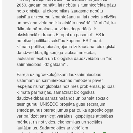
2050. gadam panākt, lai nebūtu siltumnīcefekta gāzu
neto emisiju, lai ekonomikas izaugsme nebūtu
saistīta ar resursu izmantošanu un lai neviens cilvēks
un neviena vieta netiktu atstāta novārtā. Tā atzīst, ka
"klimata pārmaiņas un vides degradācija ir
eksistenciāls drauds Eiropai un pasaulei". ES ir
noteikusi politikas saistību kopumu ES līmenī:
klimata politika, piesārņojuma izskaušana, bioloģiskā
daudzveidība, ilgtspējīga lauksaimniecība,
lauksaimniecība un bioloģiskā daudzveidība un "no
saimniecības līdz galdam" .
Pāreja uz agroekoloģiskām lauksaimniecības
sistēmām un saimniekošanas metodēm paver
iespējas risināt globālas nozīmes problēmas, jo īpaši
klimata pārmaiņas, samazināt bioloģiskās
daudzveidības samazināšanos un panākt sociālo
taisnīgumu. UNISECO projektā gūtie secinājumi
sniedz jaunus pierādījumus par to, kā agroekoloģija
var palīdzēt sasniegt vairākus ilgtspējīgas attīstības
mērķus, risinot vides, ekonomikas un sociālos
jautājumus. Sadarbojoties ar vietējiem