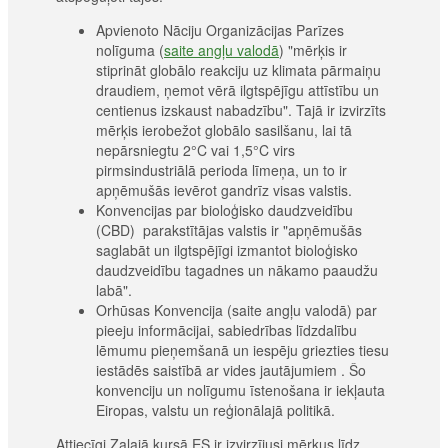
Apvienoto Nāciju Organizācijas Parīzes
nolīguma (
saite angļu valodā
) "mērķis ir
stiprināt globālo reakciju uz klimata pārmaiņu
draudiem, ņemot vērā ilgtspējīgu attīstību un
centienus izskaust nabadzību". Tajā ir izvirzīts
mērķis ierobežot globālo sasilšanu, lai tā
nepārsniegtu 2°C vai 1,5°C virs
pirmsindustriālā perioda līmeņa, un to ir
apņēmušās ievērot gandrīz visas valstis.
Konvencijas par bioloģisko daudzveidību
(CBD) parakstītājas valstis ir "apņēmušās
saglabāt un ilgtspējīgi izmantot bioloģisko
daudzveidību tagadnes un nākamo paaudžu
labā".
Orhūsas Konvencija (saite angļu valodā) par
pieeju informācijai, sabiedrības līdzdalību
lēmumu pieņemšanā un iespēju griezties tiesu
iestādēs saistībā ar vides jautājumiem . Šo
konvenciju un nolīgumu īstenošana ir iekļauta
Eiropas, valstu un reģionālajā politikā.
Attiecīgi Zaļajā kursā ES ir izvirzījusi mērķus līdz