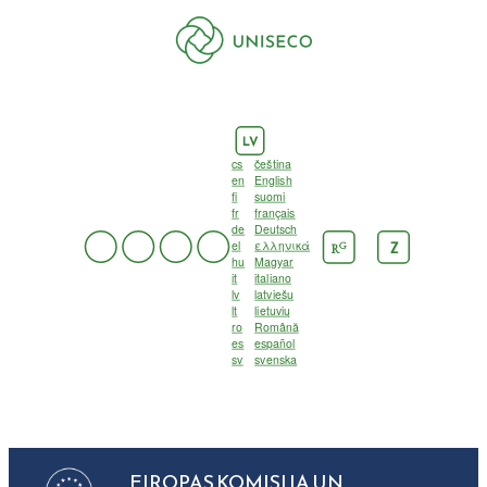
LV
cs
čeština
en
English
fi
suomi
fr
français
de
Deutsch
el
ελληνικά
G
Z
R
hu
Magyar
it
italiano
lv
latviešu
lt
lietuvių
ro
Română
es
español
sv
svenska
EIROPAS KOMISIJA UN