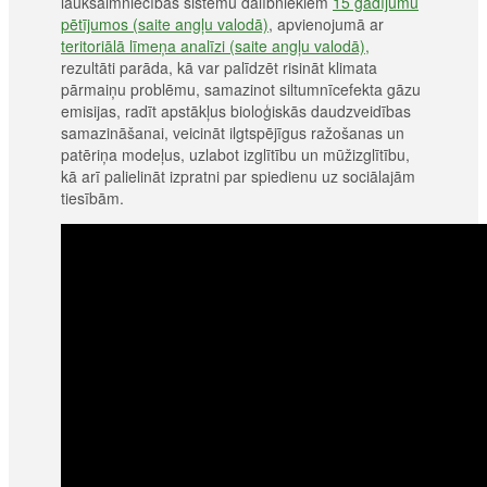
lauksaimniecības sistēmu dalībniekiem
15 gadījumu
pētījumos (saite angļu valodā)
, apvienojumā ar
teritoriālā līmeņa analīzi (saite angļu valodā),
rezultāti parāda, kā var palīdzēt risināt klimata
pārmaiņu problēmu, samazinot siltumnīcefekta gāzu
emisijas, radīt apstākļus bioloģiskās daudzveidības
samazināšanai, veicināt ilgtspējīgus ražošanas un
patēriņa modeļus, uzlabot izglītību un mūžizglītību,
kā arī palielināt izpratni par spiedienu uz sociālajām
tiesībām.