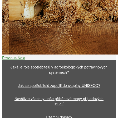
Previous
Next
Jaká je role spotřebitelů v agroekologických potravinových
systémech?
Jak se spotřebitelé zapojili do skupiny UNISECO?
Navštivte všechny naše příběhové mapy případových
studií
Územní dopady