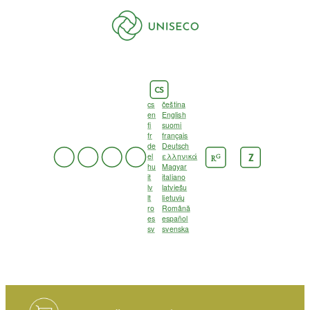
CS
cs
čeština
en
English
fi
suomi
fr
français
de
Deutsch
el
ελληνικά
G
Z
R
hu
Magyar
it
italiano
lv
latviešu
lt
lietuvių
ro
Română
es
español
sv
svenska