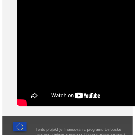
Tento projekt je financován z programu Evropské
unie pro výzkum a inovace H2020 v rámci grantové