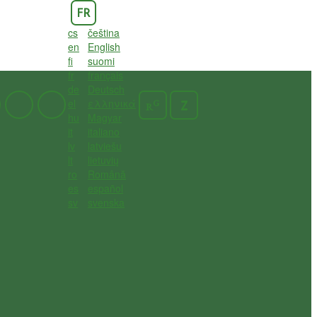
FR
cs
čeština
en
English
fi
suomi
fr
français
de
Deutsch
el
ελληνικά
G
Z
R
hu
Magyar
it
italiano
lv
latviešu
lt
lietuvių
ro
Română
es
español
sv
svenska