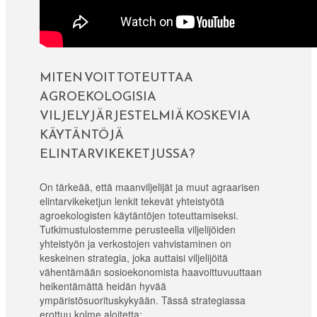
MITEN VOIT TOTEUTTAA
AGROEKOLOGISIA
VILJELYJÄRJESTELMIÄ KOSKEVIA
KÄYTÄNTÖJÄ
ELINTARVIKEKETJUSSA?
On tärkeää, että maanviljelijät ja muut agraarisen
elintarvikeketjun lenkit tekevät yhteistyötä
agroekologisten käytäntöjen toteuttamiseksi.
Tutkimustulostemme perusteella viljelijöiden
yhteistyön ja verkostojen vahvistaminen on
keskeinen strategia, joka auttaisi viljelijöitä
vähentämään sosioekonomista haavoittuvuuttaan
heikentämättä heidän hyvää
ympäristösuorituskykyään. Tässä strategiassa
erottuu kolme aloitetta: