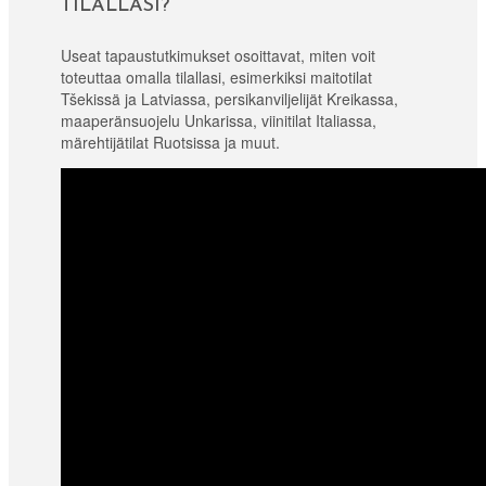
TILALLASI?
Useat tapaustutkimukset osoittavat, miten voit
toteuttaa omalla tilallasi, esimerkiksi maitotilat
Tšekissä ja Latviassa, persikanviljelijät Kreikassa,
maaperänsuojelu Unkarissa, viinitilat Italiassa,
märehtijätilat Ruotsissa ja muut.