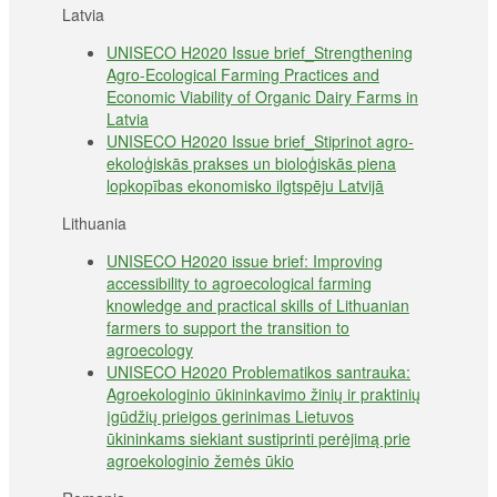
Latvia
UNISECO H2020 Issue brief_Strengthening
Agro-Ecological Farming Practices and
Economic Viability of Organic Dairy Farms in
Latvia
UNISECO H2020 Issue brief_Stiprinot agro-
ekoloģiskās prakses un bioloģiskās piena
lopkopības ekonomisko ilgtspēju Latvijā
Lithuania
UNISECO H2020 issue brief: Improving
accessibility to agroecological farming
knowledge and practical skills of Lithuanian
farmers to support the transition to
agroecology
UNISECO H2020 Problematikos santrauka:
Agroekologinio ūkininkavimo žinių ir praktinių
įgūdžių prieigos gerinimas Lietuvos
ūkininkams siekiant sustiprinti perėjimą prie
agroekologinio žemės ūkio