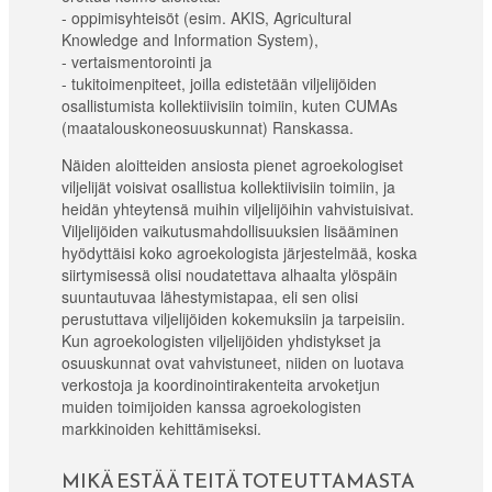
- oppimisyhteisöt (esim. AKIS, Agricultural
Knowledge and Information System),
- vertaismentorointi ja
- tukitoimenpiteet, joilla edistetään viljelijöiden
osallistumista kollektiivisiin toimiin, kuten CUMAs
(maatalouskoneosuuskunnat) Ranskassa.
Näiden aloitteiden ansiosta pienet agroekologiset
viljelijät voisivat osallistua kollektiivisiin toimiin, ja
heidän yhteytensä muihin viljelijöihin vahvistuisivat.
Viljelijöiden vaikutusmahdollisuuksien lisääminen
hyödyttäisi koko agroekologista järjestelmää, koska
siirtymisessä olisi noudatettava alhaalta ylöspäin
suuntautuvaa lähestymistapaa, eli sen olisi
perustuttava viljelijöiden kokemuksiin ja tarpeisiin.
Kun agroekologisten viljelijöiden yhdistykset ja
osuuskunnat ovat vahvistuneet, niiden on luotava
verkostoja ja koordinointirakenteita arvoketjun
muiden toimijoiden kanssa agroekologisten
markkinoiden kehittämiseksi.
MIKÄ ESTÄÄ TEITÄ TOTEUTTAMASTA