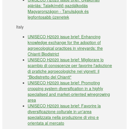
ajánlás: Talajkímélő gazdálkodás
Magyarországon - Tanulságok és
legfontosabb üzenetek
Italy
UNISECO H2020 issue brief: Enhancing
knowledge exchange for the adoption of
agroecological practices in vineyards: the
Chianti Biodistrict
UNISECO H2020 issue brief: Migliorare lo
scambio di conoscenze per favorire l'adozione
di pratiche agroecologiche nei vigneti: il
"Biodistretto del Chianti"
UNISECO H2020 issue brief: Promoting
cropping system diversification in a highly
specialised and market-oriented winegrowing
area
UNISECO H2020 issue brief: Favorire la
diversificazione colturale in un'area
specializzata nella produzione di vino e
orientata al mercato