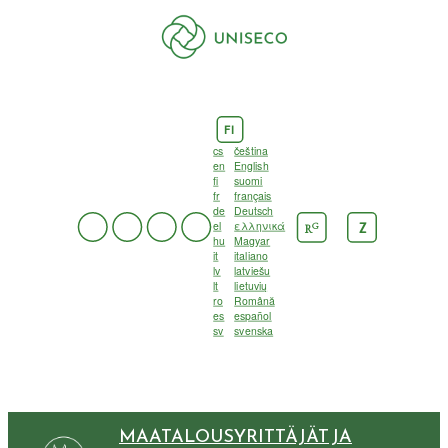
FI
cs
čeština
en
English
fi
suomi
fr
français
de
Deutsch
el
ελληνικά
G
Z
R
hu
Magyar
it
italiano
lv
latviešu
lt
lietuvių
ro
Română
es
español
sv
svenska
MAATALOUSYRITTÄJÄT JA