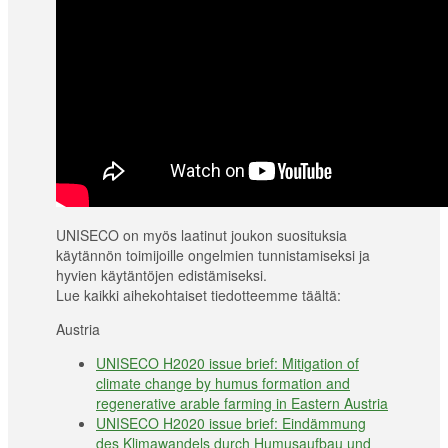
UNISECO on myös laatinut joukon suosituksia
käytännön toimijoille ongelmien tunnistamiseksi ja
hyvien käytäntöjen edistämiseksi.
Lue kaikki aihekohtaiset tiedotteemme täältä:
Austria
UNISECO H2020 issue brief: Mitigation of
climate change by humus formation and
regenerative arable farming in Eastern Austria
UNISECO H2020 issue brief: Eindämmung
des Klimawandels durch Humusaufbau und