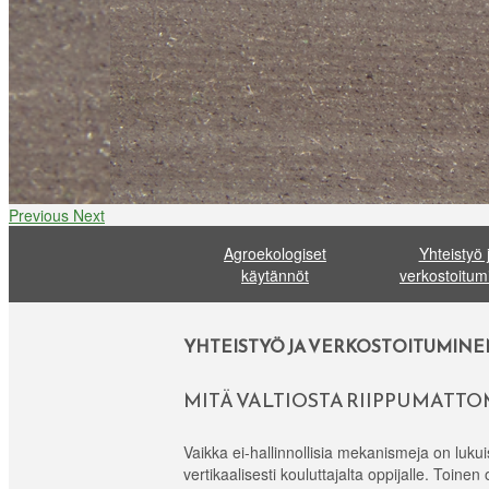
Previous
Next
Agroekologiset
Yhteistyö 
käytännöt
verkostoitum
YHTEISTYÖ JA VERKOSTOITUMINE
MITÄ VALTIOSTA RIIPPUMATT
Vaikka ei-hallinnollisia mekanismeja on lukui
vertikaalisesti kouluttajalta oppijalle. Toin