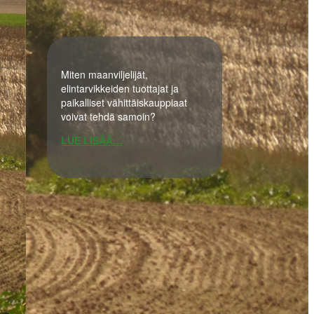
Miten maanviljelijät,
elintarvikkeiden tuottajat ja
paikalliset vähittäiskauppiaat
voivat tehdä samoin?
LUE LISÄÄ…