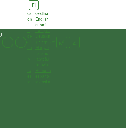
FI
cs
čeština
en
English
fi
suomi
fr
français
U
de
Deutsch
el
ελληνικά
G
Z
R
hu
Magyar
it
italiano
lv
latviešu
lt
lietuvių
ro
Română
es
español
sv
svenska