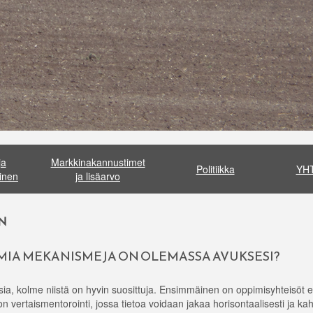
ja
Markkinakannustimet
Politiikka
YH
inen
ja lisäarvo
N
OMIA MEKANISMEJA ON OLEMASSA AVUKSESI?
sia, kolme niistä on hyvin suosittuja. Ensimmäinen on oppimisyhteisöt el
en on vertaismentorointi, jossa tietoa voidaan jakaa horisontaalisesti ja