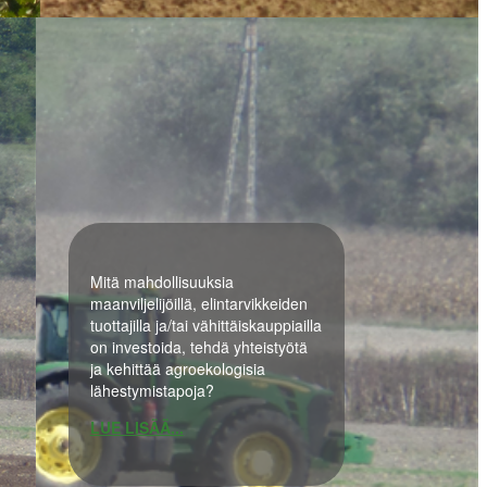
Mitä mahdollisuuksia
maanviljelijöillä, elintarvikkeiden
tuottajilla ja/tai vähittäiskauppiailla
on investoida, tehdä yhteistyötä
ja kehittää agroekologisia
lähestymistapoja?
LUE LISÄÄ...