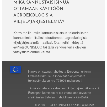
MIKÄ KANNUSTAISI SINUA
OTTAMAAN KÄYTTÖÖN
AGROEKOLOGISIA
VILJELYJÄRJESTELMIÄ?
Kerro meille, mikä kannustaisi sinua taloudellisten
kannustimien lisäksi toteuttamaan agroekologisia
viljelyjärjestelmiä maallasi. Ota meihin yhteyttä
@ProjectUNISECO tai tällä verkkosivulla olevien
yhteystietojemme kautta.
Hanke on saanut rahoitusta Euroopan unionin
H2020-tutkimus- ja innovaatio-ohjelmasta
tukisopimuksen nro 773901 mukaisesti
Tämä sivusto kuvastaa vain kirjoittajien näkemystä.
Euroopan komissio ei ole vastuussa sivuston
sisältämien tietojen mahdollisesta käytöstä.
© 2018 — GEO UNISECO Kaikki oikeudet