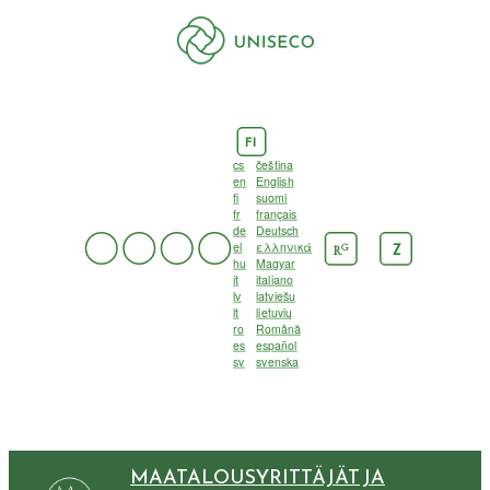
FI
cs
čeština
en
English
fi
suomi
fr
français
de
Deutsch
el
ελληνικά
G
Z
R
hu
Magyar
it
italiano
lv
latviešu
lt
lietuvių
ro
Română
es
español
sv
svenska
MAATALOUSYRITTÄJÄT JA