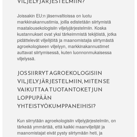
VILJELYJÄRJESTELMIIN?
Joissakin EU:n jäsenvaltioissa on luotu
markkinakannustimia, joilla edistetään siirtymistä
maatalousekologisiin viljelyjärjestelmiin. Koska
kustannukset ovat yksi tärkeimmistä tekijöistä, jotka
pidättelevät viljelijöitä ja maanomistajia siirtymästä
agroekologiseen viljelyyn, markkinakannustimet
auttavat siirtymisessä, kuten luonnonmukaisessa
viljelyssä.
JOS SIIRRYT AGROEKOLOGISIIN
VILJELYJÄRJESTELMIIN, MITEN SE
VAIKUTTAA TUOTANTOKETJUN
LOPPUPÄÄN
YHTEISTYÖKUMPPANEIHISI?
Kun siirrytään agroekologisiin viljelyjärjestelmiin, on
tärkeää ymmärtää, että kaikki maanviljelijät ja
maanomistajat eivät pysty siirtymään heti, ja