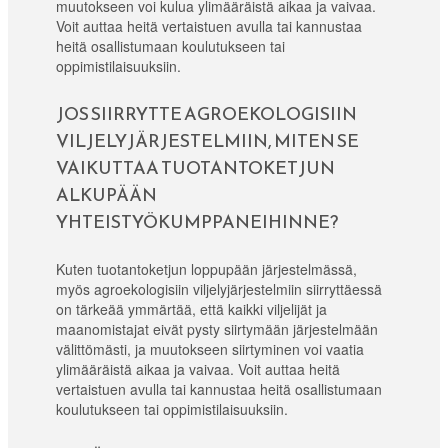
muutokseen voi kulua ylimääräistä aikaa ja vaivaa.
Voit auttaa heitä vertaistuen avulla tai kannustaa
heitä osallistumaan koulutukseen tai
oppimistilaisuuksiin.
JOS SIIRRYTTE AGROEKOLOGISIIN
VILJELYJÄRJESTELMIIN, MITEN SE
VAIKUTTAA TUOTANTOKETJUN
ALKUPÄÄN
YHTEISTYÖKUMPPANEIHINNE?
Kuten tuotantoketjun loppupään järjestelmässä,
myös agroekologisiin viljelyjärjestelmiin siirryttäessä
on tärkeää ymmärtää, että kaikki viljelijät ja
maanomistajat eivät pysty siirtymään järjestelmään
välittömästi, ja muutokseen siirtyminen voi vaatia
ylimääräistä aikaa ja vaivaa. Voit auttaa heitä
vertaistuen avulla tai kannustaa heitä osallistumaan
koulutukseen tai oppimistilaisuuksiin.