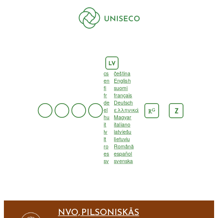
LV
cs
čeština
en
English
fi
suomi
fr
français
de
Deutsch
el
ελληνικά
G
Z
R
hu
Magyar
it
italiano
lv
latviešu
lt
lietuvių
ro
Română
es
español
sv
svenska
NVO, PILSONISKĀS