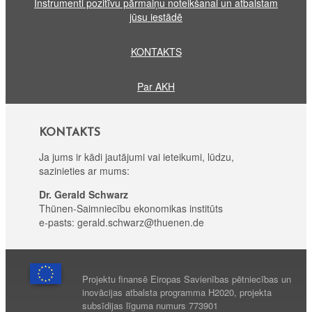
Instrumenti pozitīvu pārmaiņu noteikšanai un atbalstam
jūsu iestādē
KONTAKTS
Par AKH
KONTAKTS
Ja jums ir kādi jautājumi vai ieteikumi, lūdzu,
sazinieties ar mums:
Dr. Gerald Schwarz
Thünen-Saimniecību ekonomikas institūts
e-pasts: gerald.schwarz@thuenen.de
Projektu finansē Eiropas Savienības pētniecības un
inovācijas atbalsta programma H2020, projekta
subsīdijas līguma numurs 773901