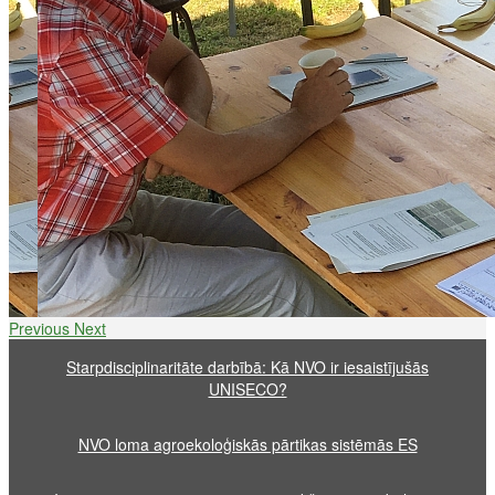
Previous
Next
Starpdisciplinaritāte darbībā: Kā NVO ir iesaistījušās
UNISECO?
NVO loma agroekoloģiskās pārtikas sistēmās ES