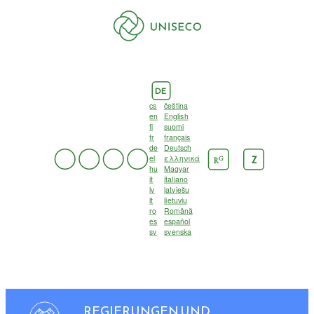
DE
cs
čeština
en
English
fi
suomi
fr
français
de
Deutsch
el
ελληνικά
G
Z
R
hu
Magyar
it
italiano
lv
latviešu
lt
lietuvių
ro
Română
es
español
sv
svenska
REGIERUNGEN UND