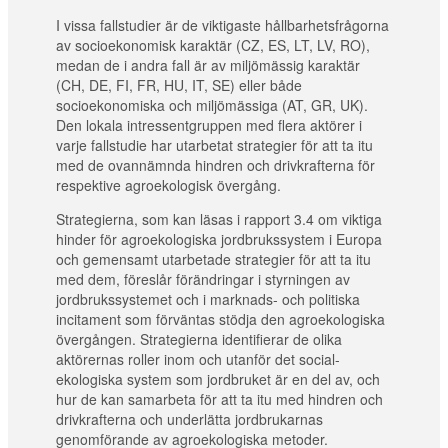
I vissa fallstudier är de viktigaste hållbarhetsfrågorna
av socioekonomisk karaktär (CZ, ES, LT, LV, RO),
medan de i andra fall är av miljömässig karaktär
(CH, DE, FI, FR, HU, IT, SE) eller både
socioekonomiska och miljömässiga (AT, GR, UK).
Den lokala intressentgruppen med flera aktörer i
varje fallstudie har utarbetat strategier för att ta itu
med de ovannämnda hindren och drivkrafterna för
respektive agroekologisk övergång.
Strategierna, som kan läsas i rapport 3.4 om viktiga
hinder för agroekologiska jordbrukssystem i Europa
och gemensamt utarbetade strategier för att ta itu
med dem, föreslår förändringar i styrningen av
jordbrukssystemet och i marknads- och politiska
incitament som förväntas stödja den agroekologiska
övergången. Strategierna identifierar de olika
aktörernas roller inom och utanför det social-
ekologiska system som jordbruket är en del av, och
hur de kan samarbeta för att ta itu med hindren och
drivkrafterna och underlätta jordbrukarnas
genomförande av agroekologiska metoder.