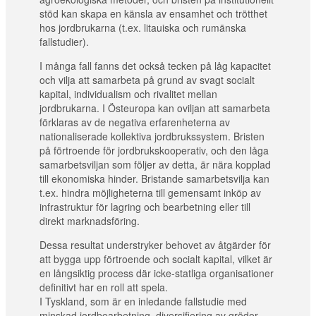
stöd kan skapa en känsla av ensamhet och trötthet
hos jordbrukarna (t.ex. litauiska och rumänska
fallstudier).
I många fall fanns det också tecken på låg kapacitet
och vilja att samarbeta på grund av svagt socialt
kapital, individualism och rivalitet mellan
jordbrukarna. I Östeuropa kan oviljan att samarbeta
förklaras av de negativa erfarenheterna av
nationaliserade kollektiva jordbrukssystem. Bristen
på förtroende för jordbrukskooperativ, och den låga
samarbetsviljan som följer av detta, är nära kopplad
till ekonomiska hinder. Bristande samarbetsvilja kan
t.ex. hindra möjligheterna till gemensamt inköp av
infrastruktur för lagring och bearbetning eller till
direkt marknadsföring.
Dessa resultat understryker behovet av åtgärder för
att bygga upp förtroende och socialt kapital, vilket är
en långsiktig process där icke-statliga organisationer
definitivt har en roll att spela.
I Tyskland, som är en inledande fallstudie med
minskad jordbearbetning, diversifiering av grödor