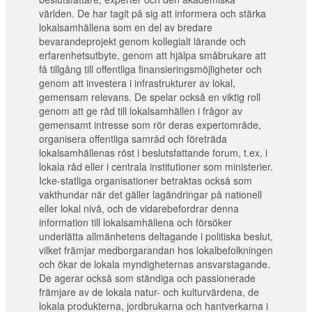
världen. De har tagit på sig att informera och stärka
lokalsamhällena som en del av bredare
bevarandeprojekt genom kollegialt lärande och
erfarenhetsutbyte, genom att hjälpa småbrukare att
få tillgång till offentliga finansieringsmöjligheter och
genom att investera i infrastrukturer av lokal,
gemensam relevans. De spelar också en viktig roll
genom att ge råd till lokalsamhällen i frågor av
gemensamt intresse som rör deras expertområde,
organisera offentliga samråd och företräda
lokalsamhällenas röst i beslutsfattande forum, t.ex. i
lokala råd eller i centrala institutioner som ministerier.
Icke-statliga organisationer betraktas också som
vakthundar när det gäller lagändringar på nationell
eller lokal nivå, och de vidarebefordrar denna
information till lokalsamhällena och försöker
underlätta allmänhetens deltagande i politiska beslut,
vilket främjar medborgarandan hos lokalbefolkningen
och ökar de lokala myndigheternas ansvarstagande.
De agerar också som ständiga och passionerade
främjare av de lokala natur- och kulturvärdena, de
lokala produkterna, jordbrukarna och hantverkarna i