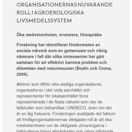
ORGANISATIONERNAS NUVARANDE
ROLL I AGROEKOLOGISKA
LIVSMEDELSSYSTEM
Öka medvetenheten, investera, förespråka
Forskning har identifierat förekomsten av
sociala nätverk som en gemensam och viktig
nämnare i fall där olika intressenter har gått
samman för att effektivt hantera problem och
dilemman med naturresurser (Bodin och Crona,
2009).
Aktörer som tillhör icke-statliga organisationer,
organisationer i det civila samhället och
representanter för lokalsamhället finns
representerade i de flesta nätverk som styr de
fallstudier som behandlas i UNISECO, även om det
är en låg frekvens. Forskningen avslöjade det faktum
att frivilligorganisationernas viktigaste roll är att öka
medvetenheten om de viktigaste utmaningarna i
fallstudierna bland allmänheten och utöva inflytande