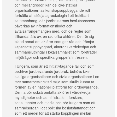
och mellangrödor, kan de icke-statliga
organisationernas kunskapsuppbyggande roll
fortsätta att stödja agroekologin i ett fruktbart
sammanhang, där jordbrukarnas beslutsprocess
påverkas av informationsflödet och
avtalsarrangemangen med, och de regler som
tillhandahålls av, en rad olika aktörer. Det rör sig
bland annat om aktörer som ger råd och främjar
kapacitetsuppbyggnad, aktörer i värdekedjan och
sammanslutningar i lokalsamhället som företräder
miljöfrågor och specifika gruppers intressen.
I Ungern, som är ett initiativtagande fall och som
bedriver jordbevarande jordbruk, behövs icke-
statliga organisationer och civila organisationer i en
mer samarbetsinriktad miljö som skulle kunna ta
formen av en nationell plattform för jordbevarande.
Denna bör också omfatta aktörer i värdekedjan,
myndigheter och administration, forskare,
konsumenter och media och bör fungera som ett
samrådsorgan i det politiska beslutsfattandet och
som ett medel för att stärka kopplingen mellan