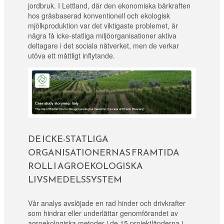
jordbruk. I Lettland, där den ekonomiska bärkraften
hos gräsbaserad konventionell och ekologisk
mjölkproduktion var det viktigaste problemet, är
några få icke-statliga miljöorganisationer aktiva
deltagare i det sociala nätverket, men de verkar
utöva ett måttligt inflytande.
DE ICKE-STATLIGA
ORGANISATIONERNAS FRAMTIDA
ROLL I AGROEKOLOGISKA
LIVSMEDELSSYSTEM
Vår analys avslöjade en rad hinder och drivkrafter
som hindrar eller underlättar genomförandet av
agroekologiska metoder i de 15 projektländerna i