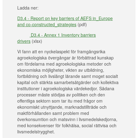
Ladda ner:
D3.4 - Report on key barriers of AEFS in_Europe
and co-constructed_strategies
(pdf)
D3.4 - Annex 1 Inventory barriers
drivers
(xlsx)
Vi fann att en nyckelaspekt för framgångsrika
agroekologiska övergångar är förbättrad kunskap
om fördelarna med agroekologiska metoder och
ekonomiska möjligheter, vikten av utbildning,
fortbildning och livslångt lärande samt moget socialt
kapital och stärkta samarbetsåtgärder och kollektiva
institutioner i agroekologiska värdekedjor. Sådana
processer måste stödjas av politiken och den
offentliga sektorn som tar itu med frågor om
ekonomiskt utnyttjande, marknadstillträde och
maktförhållanden samt problem med
överkonsumtion och matsvinn i livsmedelskedjorna,
med konsekvenser för folkhälsa, social rättvisa och
livsmedelstrygghet.