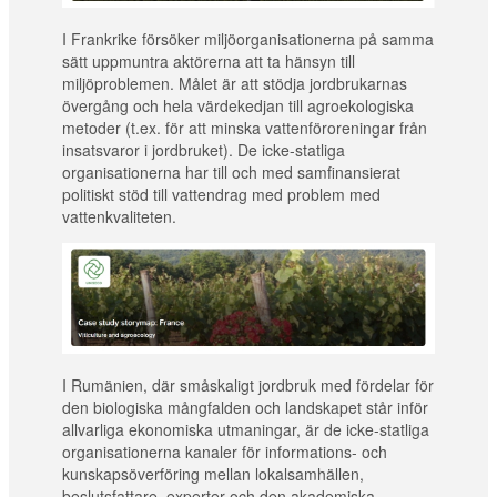
I Frankrike försöker miljöorganisationerna på samma
sätt uppmuntra aktörerna att ta hänsyn till
miljöproblemen. Målet är att stödja jordbrukarnas
övergång och hela värdekedjan till agroekologiska
metoder (t.ex. för att minska vattenföroreningar från
insatsvaror i jordbruket). De icke-statliga
organisationerna har till och med samfinansierat
politiskt stöd till vattendrag med problem med
vattenkvaliteten.
I Rumänien, där småskaligt jordbruk med fördelar för
den biologiska mångfalden och landskapet står inför
allvarliga ekonomiska utmaningar, är de icke-statliga
organisationerna kanaler för informations- och
kunskapsöverföring mellan lokalsamhällen,
beslutsfattare, experter och den akademiska