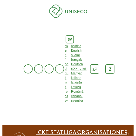
SV
cs
čeština
en
English
fi
suomi
fr
français
de
Deutsch
el
ελληνικά
G
Z
R
hu
Magyar
it
italiano
lv
latviešu
lt
lietuvių
ro
Română
es
español
sv
svenska
ICKE-STATLIGA ORGANISATIONER,