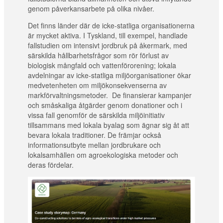
genom påverkansarbete på olika nivåer.
Det finns länder där de icke-statliga organisationerna
är mycket aktiva. I Tyskland, till exempel, handlade
fallstudien om intensivt jordbruk på åkermark, med
särskilda hållbarhetsfrågor som rör förlust av
biologisk mångfald och vattenförorening; lokala
avdelningar av icke-statliga miljöorganisationer ökar
medvetenheten om miljökonsekvenserna av
markförvaltningsmetoder. De finansierar kampanjer
och småskaliga åtgärder genom donationer och i
vissa fall genomför de särskilda miljöinitiativ
tillsammans med lokala byalag som ägnar sig åt att
bevara lokala traditioner. De främjar också
informationsutbyte mellan jordbrukare och
lokalsamhällen om agroekologiska metoder och
deras fördelar.