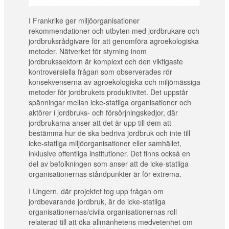
I Frankrike ger miljöorganisationer
rekommendationer och utbyten med jordbrukare och
jordbruksrådgivare för att genomföra agroekologiska
metoder. Nätverket för styrning inom
jordbrukssektorn är komplext och den viktigaste
kontroversiella frågan som observerades rör
konsekvenserna av agroekologiska och miljömässiga
metoder för jordbrukets produktivitet. Det uppstår
spänningar mellan icke-statliga organisationer och
aktörer i jordbruks- och försörjningskedjor, där
jordbrukarna anser att det är upp till dem att
bestämma hur de ska bedriva jordbruk och inte till
icke-statliga miljöorganisationer eller samhället,
inklusive offentliga institutioner. Det finns också en
del av befolkningen som anser att de icke-statliga
organisationernas ståndpunkter är för extrema.
I Ungern, där projektet tog upp frågan om
jordbevarande jordbruk, är de icke-statliga
organisationernas/civila organisationernas roll
relaterad till att öka allmänhetens medvetenhet om