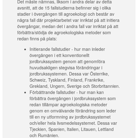
Det måste nämnas, liksom i andra delar av detta
avsnitt, att de 15 fallstudierna befinner sig i olika
stadier i övergången till agroekologi och består av
några fall där projektarbetet var inriktat på att initiera
övergångar, medan det i andra fall var inriktat på att
förbättra/stödja de agroekologiska metoder som
redan finns på plats:
Initierande fallstudier - hur man inleder
övergången i ett konventionellt
jordbrukssystem genom att genomföra
huvudsakligen stegvisa förändringar i
jordbrukssystemen. Dessa var Österrike,
Schweiz, Tyskland, Finland, Frankrike,
Grekland, Ungern, Sverige och Storbritannien.
Förbättrande fallstudier - hur man kan
förbättra övergången i jordbrukssystem som
redan tillämpar agroekologiska metoder
genom en omvälvande förändring som leder
till en ny utformning av jordbrukssystemet
och/eller hela livsmedelssystemet. Dessa var
Tjeckien, Spanien, Italien, Litauen, Lettland
och Rumänien.