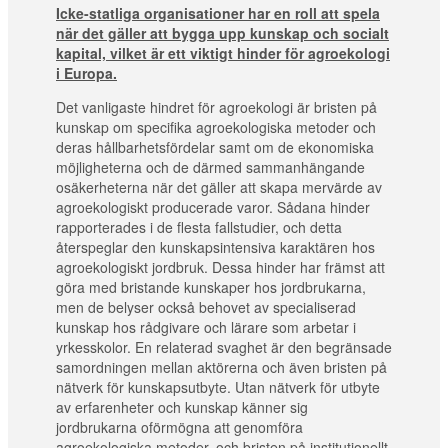
Icke-statliga organisationer har en roll att spela
när det gäller att bygga upp kunskap och socialt
kapital, vilket är ett viktigt hinder för agroekologi
i Europa.
Det vanligaste hindret för agroekologi är bristen på
kunskap om specifika agroekologiska metoder och
deras hållbarhetsfördelar samt om de ekonomiska
möjligheterna och de därmed sammanhängande
osäkerheterna när det gäller att skapa mervärde av
agroekologiskt producerade varor. Sådana hinder
rapporterades i de flesta fallstudier, och detta
återspeglar den kunskapsintensiva karaktären hos
agroekologiskt jordbruk. Dessa hinder har främst att
göra med bristande kunskaper hos jordbrukarna,
men de belyser också behovet av specialiserad
kunskap hos rådgivare och lärare som arbetar i
yrkesskolor. En relaterad svaghet är den begränsade
samordningen mellan aktörerna och även bristen på
nätverk för kunskapsutbyte. Utan nätverk för utbyte
av erfarenheter och kunskap känner sig
jordbrukarna oförmögna att genomföra
agroekologiska metoder, och bristen på institutionellt