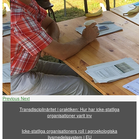
Previous
Next
Transdisciplinäritet i praktiken: Hur har icke-statliga
organisationer varit inv
Icke-statliga organisationers roll i agroekologiska
livsmedelssystem i EU