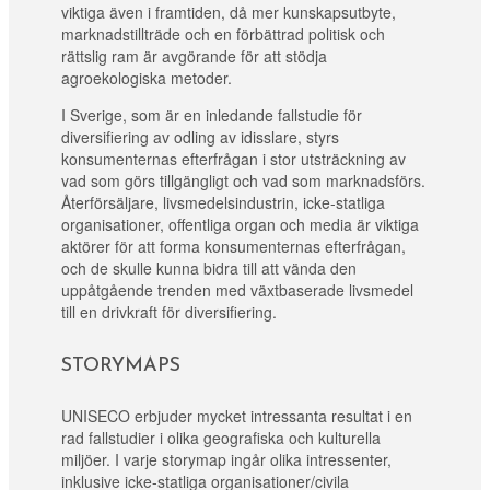
viktiga även i framtiden, då mer kunskapsutbyte,
marknadstillträde och en förbättrad politisk och
rättslig ram är avgörande för att stödja
agroekologiska metoder.
I Sverige, som är en inledande fallstudie för
diversifiering av odling av idisslare, styrs
konsumenternas efterfrågan i stor utsträckning av
vad som görs tillgängligt och vad som marknadsförs.
Återförsäljare, livsmedelsindustrin, icke-statliga
organisationer, offentliga organ och media är viktiga
aktörer för att forma konsumenternas efterfrågan,
och de skulle kunna bidra till att vända den
uppåtgående trenden med växtbaserade livsmedel
till en drivkraft för diversifiering.
STORYMAPS
UNISECO erbjuder mycket intressanta resultat i en
rad fallstudier i olika geografiska och kulturella
miljöer. I varje storymap ingår olika intressenter,
inklusive icke-statliga organisationer/civila