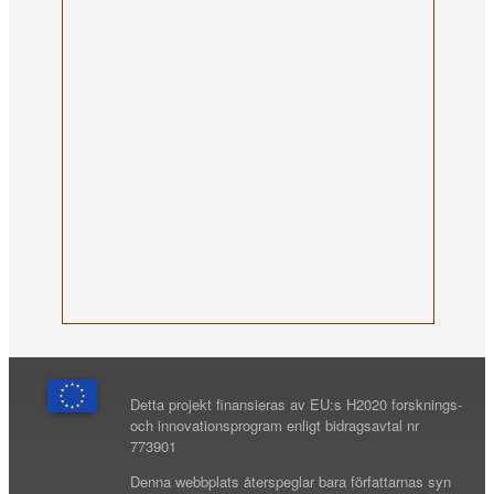
Detta projekt finansieras av EU:s H2020 forsknings-
och innovationsprogram enligt bidragsavtal nr
773901
Denna webbplats återspeglar bara författarnas syn