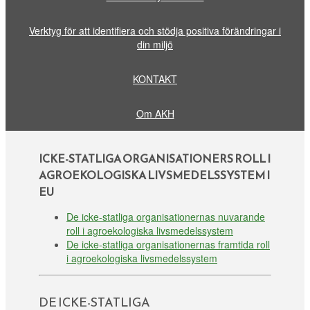
Verktyg för att identifiera och stödja positiva förändringar i
din miljö
KONTAKT
Om AKH
ICKE-STATLIGA ORGANISATIONERS ROLL I
AGROEKOLOGISKA LIVSMEDELSSYSTEM I
EU
De icke-statliga organisationernas nuvarande
roll i agroekologiska livsmedelssystem
De icke-statliga organisationernas framtida roll
i agroekologiska livsmedelssystem
DE ICKE-STATLIGA