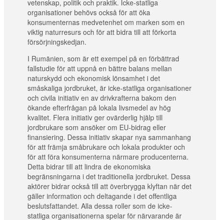
vetenskap, politik och praktik. Icke-statliga
organisationer behövs också för att öka
konsumenternas medvetenhet om marken som en
viktig naturresurs och för att bidra till att förkorta
försörjningskedjan.
I Rumänien, som är ett exempel på en förbättrad
fallstudie för att uppnå en bättre balans mellan
naturskydd och ekonomisk lönsamhet i det
småskaliga jordbruket, är icke-statliga organisationer
och civila initiativ en av drivkrafterna bakom den
ökande efterfrågan på lokala livsmedel av hög
kvalitet. Flera initiativ ger ovärderlig hjälp till
jordbrukare som ansöker om EU-bidrag eller
finansiering. Dessa initiativ skapar nya sammanhang
för att främja småbrukare och lokala produkter och
för att föra konsumenterna närmare producenterna.
Detta bidrar till att lindra de ekonomiska
begränsningarna i det traditionella jordbruket. Dessa
aktörer bidrar också till att överbrygga klyftan när det
gäller information och deltagande i det offentliga
beslutsfattandet. Alla dessa roller som de icke-
statliga organisationerna spelar för närvarande är