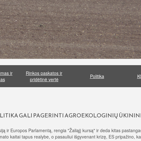
mas ir
Rinkos paskatos ir
Politika
K
mas
pridėtinė vertė
LITIKA GALI PAGERINTI AGROEKOLOGINIŲ ŪKINI
siją ir Europos Parlamentą, rengia "Žaliąjį kursą" ir deda kitas pasta
imato kaitai tapus realybe, o pasauliui išgyvenant krizę, ES pripažino, ka