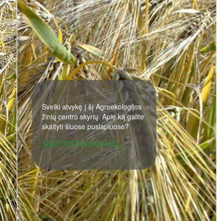
Sveiki atvykę į šį Agroekologijos
žinių centro skyrių. Apie ką galite
skaityti šiuose puslapiuose?
SKAITYKITE DAUGIAU...