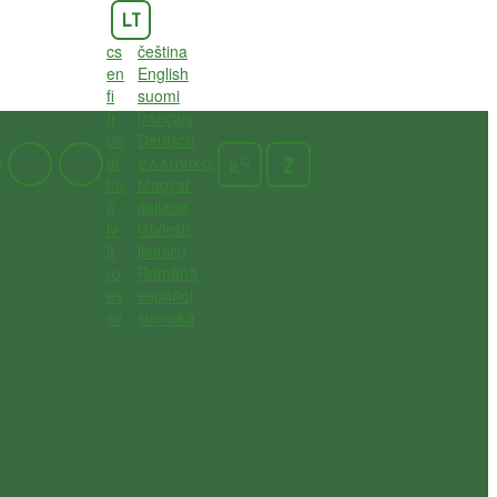
LT
cs
čeština
en
English
fi
suomi
fr
français
de
Deutsch
el
ελληνικά
G
Z
R
hu
Magyar
it
italiano
lv
latviešu
lt
lietuvių
ro
Română
es
español
sv
svenska