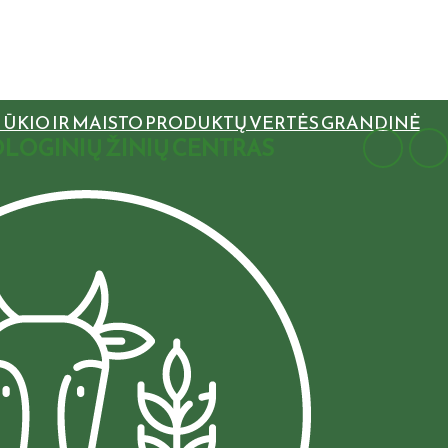
S ŪKIO IR MAISTO PRODUKTŲ VERTĖS GRANDINĖ
LOGINIŲ ŽINIŲ CENTRAS