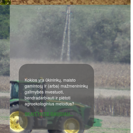
Kokios yra ūkininkų, maisto
gamintojų ir (arba) mažmenininkų
galimybės investuoti,
bendradarbiauti ir plėtoti
agroekologinius metodus?
SKAITYKITE DAUGIAU...