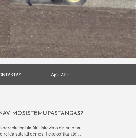
ONTAKTAS
Apie AKH
NKAVIMO SISTEMŲ PASTANGAS?
ngas agroekologinio ūkininkavimo sistemoms
d reikia sutelkti dėmesį į ekologišką ateitį.