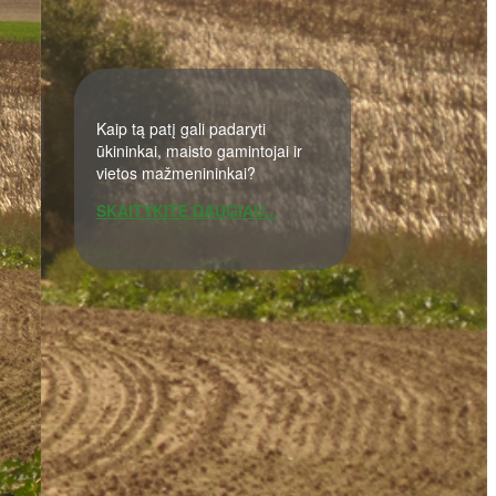
Kaip tą patį gali padaryti
ūkininkai, maisto gamintojai ir
vietos mažmenininkai?
SKAITYKITE DAUGIAU...