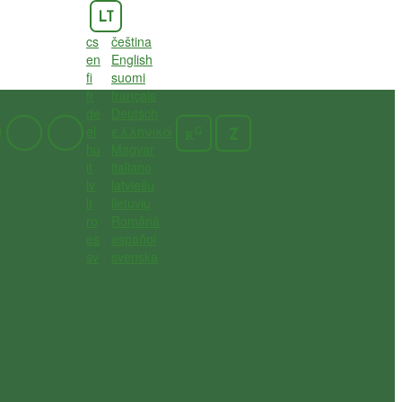
LT
cs
čeština
en
English
fi
suomi
fr
français
de
Deutsch
el
ελληνικά
G
Z
R
hu
Magyar
it
italiano
lv
latviešu
lt
lietuvių
ro
Română
es
español
sv
svenska