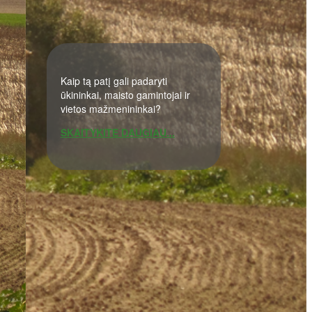
Kaip tą patį gali padaryti
ūkininkai, maisto gamintojai ir
vietos mažmenininkai?
SKAITYKITE DAUGIAU...