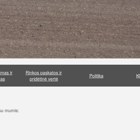
mas ir
Rinkos paskatos ir
Politika
K
mas
pridėtinė vertė
 su mumis: