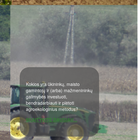
Kokios yra ūkininkų, maisto
gamintojų ir (arba) mažmenininkų
galimybės investuoti,
bendradarbiauti ir plėtoti
agroekologinius metodus?
SKAITYKITE DAUGIAU...