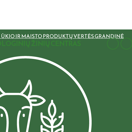
S ŪKIO IR MAISTO PRODUKTŲ VERTĖS GRANDINĖ
LOGINIŲ ŽINIŲ CENTRAS