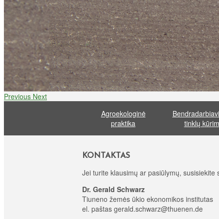
Previous
Next
Agroekologinė
Bendradarbiavi
praktika
tinklų kūri
KONTAKTAS
Jei turite klausimų ar pasiūlymų, susisiekite
Dr. Gerald Schwarz
Tiuneno žemės ūkio ekonomikos institutas
el. paštas gerald.schwarz@thuenen.de