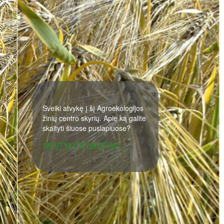
Sveiki atvykę į šį Agroekologijos
žinių centro skyrių. Apie ką galite
skaityti šiuose puslapiuose?
SKAITYKITE DAUGIAU...