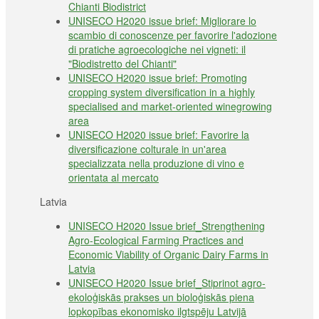
Chianti Biodistrict
UNISECO H2020 issue brief: Migliorare lo
scambio di conoscenze per favorire l'adozione
di pratiche agroecologiche nei vigneti: il
"Biodistretto del Chianti"
UNISECO H2020 issue brief: Promoting
cropping system diversification in a highly
specialised and market-oriented winegrowing
area
UNISECO H2020 issue brief: Favorire la
diversificazione colturale in un'area
specializzata nella produzione di vino e
orientata al mercato
Latvia
UNISECO H2020 Issue brief_Strengthening
Agro-Ecological Farming Practices and
Economic Viability of Organic Dairy Farms in
Latvia
UNISECO H2020 Issue brief_Stiprinot agro-
ekoloģiskās prakses un bioloģiskās piena
lopkopības ekonomisko ilgtspēju Latvijā