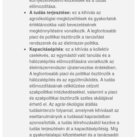
környezetvédelmi kifizetések és a tudás
előmozdítása.
A tudás terjesztése:
ez a kihívás az
agroökológiai megközelítések és gyakorlatok
értékláncokba való bevezetésének
megkönnyítésére vonatkozik. A legfontosabb
piaci és politikai ösztönzők a tanúsítási
rendszerek és az élelmiszer-politika.
Kapacitásépítés
: ez a kihívás a kollektív
cselekvés, az egymástól való tanulás és a
hálózatépítés előmozdítására vonatkozik az
élelmiszerrendszer újratervezése érdekében.
A legfontosabb piaci és politikai ösztönzők a
hálózatépítés és az együttműködés. A tudás
előmozdításának célkitűzése célzott
szakpolitikai intézkedésekkel, valamint a piaci
és szakpolitikai ösztönzők széles skálájával
érhető el. Az agrár-ökológiai átállás
tudásintenzív folyamat, amelynek kihívásait az
esettanulmányok a tudással kapcsolatban
azonosították, a tudás létrehozásától kezdve a
tudás terjesztésén át a kapacitásépítésig. Míg
a gyakorlatalapú kifizetéseket és a tanácsadói