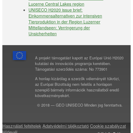
Lucerne Central Lakes region
UNISECO H2020 issue brief:
Einkommensalternativen zur intensiven
Tierproduktion in der Region Luzerner
Mittellandseen: Verringerung der
Unsicherheiten
A projekt támogatást kapott az Európai Unió H2020
kutatási és innovációs programja keretében.
Támogatási szerződés száma: No 773901
A honlap kizárólag a szerzők véleményét tükrözi,
az Európai Bizottság nem felelős a honlapon
szereplő bármely információk használatból eredő
következményekért.
© 2018 — GEO UNISECO Minden jog fenntartva.
Használati feltételek
Adatvédelmi tájékoztató
Cookie szabályzat
Hírlevél