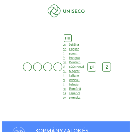
HU
cs
čeština
en
English
fi
suomi
fr
français
de
Deutsch
el
ελληνικά
G
Z
R
hu
Magyar
it
italiano
lv
latviešu
lt
lietuvių
ro
Română
es
español
sv
svenska
KORMÁNYZATOK ÉS