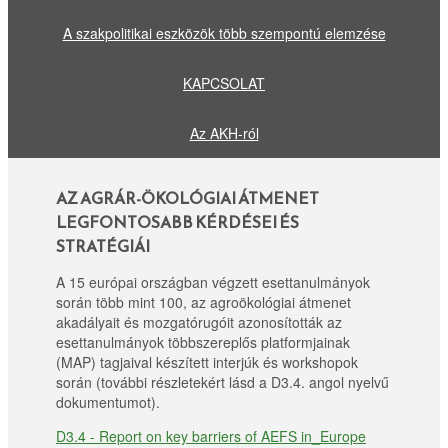
A szakpolitikai eszközök több szempontú elemzése
KAPCSOLAT
Az AKH-ról
AZ AGRÁR-ÖKOLÓGIAI ÁTMENET
LEGFONTOSABB KÉRDÉSEI ÉS
STRATÉGIÁI
A 15 európai országban végzett esettanulmányok
során több mint 100, az agroökológiai átmenet
akadályait és mozgatórugóit azonosították az
esettanulmányok többszereplős platformjainak
(MAP) tagjaival készített interjúk és workshopok
során (további részletekért lásd a D3.4. angol nyelvű
dokumentumot).
D3.4 - Report on key barriers of AEFS in_Europe