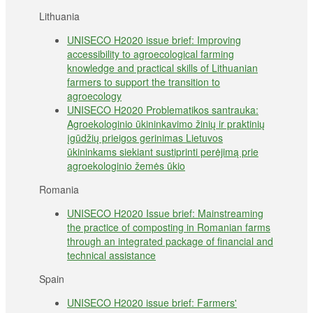
Lithuania
UNISECO H2020 issue brief: Improving
accessibility to agroecological farming
knowledge and practical skills of Lithuanian
farmers to support the transition to
agroecology
UNISECO H2020 Problematikos santrauka:
Agroekologinio ūkininkavimo žinių ir praktinių
įgūdžių prieigos gerinimas Lietuvos
ūkininkams siekiant sustiprinti perėjimą prie
agroekologinio žemės ūkio
Romania
UNISECO H2020 Issue brief: Mainstreaming
the practice of composting in Romanian farms
through an integrated package of financial and
technical assistance
Spain
UNISECO H2020 issue brief: Farmers'