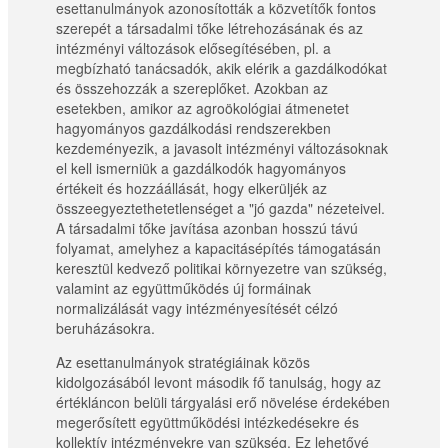
esettanulmányok azonosították a közvetítők fontos
szerepét a társadalmi tőke létrehozásának és az
intézményi változások elősegítésében, pl. a
megbízható tanácsadók, akik elérik a gazdálkodókat
és összehozzák a szereplőket. Azokban az
esetekben, amikor az agroökológiai átmenetet
hagyományos gazdálkodási rendszerekben
kezdeményezik, a javasolt intézményi változásoknak
el kell ismerniük a gazdálkodók hagyományos
értékeit és hozzáállását, hogy elkerüljék az
összeegyeztethetetlenséget a "jó gazda" nézeteivel.
A társadalmi tőke javítása azonban hosszú távú
folyamat, amelyhez a kapacitásépítés támogatásán
keresztül kedvező politikai környezetre van szükség,
valamint az együttműködés új formáinak
normalizálását vagy intézményesítését célzó
beruházásokra.
Az esettanulmányok stratégiáinak közös
kidolgozásából levont második fő tanulság, hogy az
értékláncon belüli tárgyalási erő növelése érdekében
megerősített együttműködési intézkedésekre és
kollektív intézményekre van szükség. Ez lehetővé