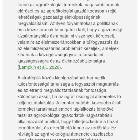
tenné az agroökológiai termékek magasabb árának
elérését és az agroökológiai gazdálkodásban rejlő
lehetőségek gazdasági életképességének
megvalósítását. Az ilyen folyamatokat a politikának
és a közszférának támogatnia kell, hogy a gazdasági
kizsákmányolás és a hatalmi viszonyok kérdéseit,
valamint az élelmiszerláncokban a túlfogyasztás és
az élelmiszerpazarlás problémáit kezeljék, amelyek
kihatnak a közegészségügyre, a társadalmi
igazságosságra és az élelmezésbiztonságra
(
Lampkin et al., 2020
).
A stratégiák közös kidolgozásának harmadik
kulcsfontosságú tanulsága a fogyasztói magatartás
és az étrend megváltoztatásának fontossága,
különösen akkor, ha az agrár-ökológiai átmenetek fő
célja az átalakulás. A fenntarthatóbb, kevesebb állati
terméket tartalmazó emberi táplálkozás lehetővé
teszi az agroökológiai gyakorlatok nagyszabású
alkalmazását anélkül, hogy túlterjeszkedne a hazai
termőterület, és elkerülhető lenne az erdőirtás. Ez
rávilágít az agrár-ökológiai átmenetek szélesebb