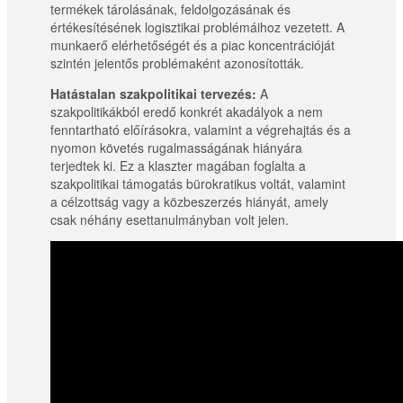
termékek tárolásának, feldolgozásának és
értékesítésének logisztikai problémáihoz vezetett. A
munkaerő elérhetőségét és a piac koncentrációját
szintén jelentős problémaként azonosították.
Hatástalan szakpolitikai tervezés:
A
szakpolitikákból eredő konkrét akadályok a nem
fenntartható előírásokra, valamint a végrehajtás és a
nyomon követés rugalmasságának hiányára
terjedtek ki. Ez a klaszter magában foglalta a
szakpolitikai támogatás bürokratikus voltát, valamint
a célzottság vagy a közbeszerzés hiányát, amely
csak néhány esettanulmányban volt jelen.