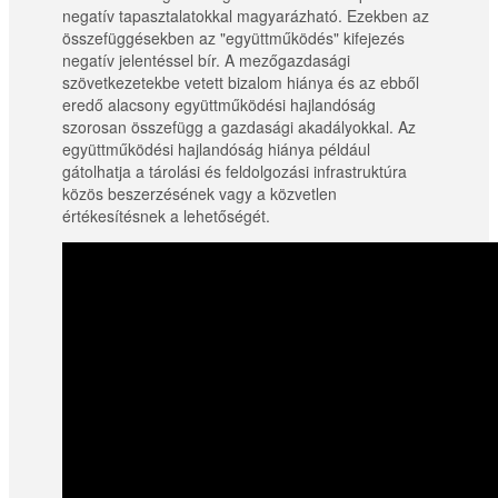
negatív tapasztalatokkal magyarázható. Ezekben az
összefüggésekben az "együttműködés" kifejezés
negatív jelentéssel bír. A mezőgazdasági
szövetkezetekbe vetett bizalom hiánya és az ebből
eredő alacsony együttműködési hajlandóság
szorosan összefügg a gazdasági akadályokkal. Az
együttműködési hajlandóság hiánya például
gátolhatja a tárolási és feldolgozási infrastruktúra
közös beszerzésének vagy a közvetlen
értékesítésnek a lehetőségét.