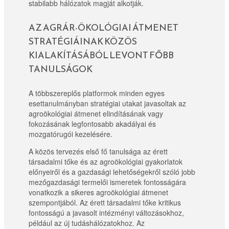
stabilabb hálózatok magját alkotják.
AZ AGRÁR-ÖKOLÓGIAI ÁTMENET
STRATÉGIÁINAK KÖZÖS
KIALAKÍTÁSÁBÓL LEVONT FŐBB
TANULSÁGOK
A többszereplős platformok minden egyes
esettanulmányban stratégiai utakat javasoltak az
agroökológiai átmenet elindításának vagy
fokozásának legfontosabb akadályai és
mozgatórugói kezelésére.
A közös tervezés első fő tanulsága az érett
társadalmi tőke és az agroökológiai gyakorlatok
előnyeiről és a gazdasági lehetőségekről szóló jobb
mezőgazdasági termelői ismeretek fontosságára
vonatkozik a sikeres agroökológiai átmenet
szempontjából. Az érett társadalmi tőke kritikus
fontosságú a javasolt intézményi változásokhoz,
például az új tudáshálózatokhoz. Az