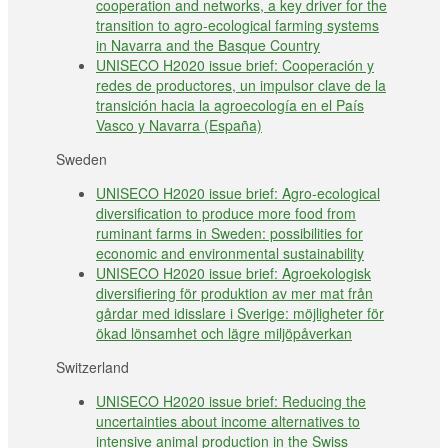
cooperation and networks, a key driver for the
transition to agro-ecological farming systems
in Navarra and the Basque Country
UNISECO H2020 issue brief: Cooperación y
redes de productores, un impulsor clave de la
transición hacia la agroecología en el País
Vasco y Navarra (España)
Sweden
UNISECO H2020 issue brief: Agro-ecological
diversification to produce more food from
ruminant farms in Sweden: possibilities for
economic and environmental sustainability
UNISECO H2020 issue brief: Agroekologisk
diversifiering för produktion av mer mat från
gårdar med idisslare i Sverige: möjligheter för
ökad lönsamhet och lägre miljöpåverkan
Switzerland
UNISECO H2020 issue brief: Reducing the
uncertainties about income alternatives to
intensive animal production in the Swiss