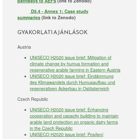
pathways to AEFS
(link to Zenodo)
D5.4 - Annex 1: Case study
summaries
(link to Zenodo)
GYAKORLATI AJÁNLÁSOK
Austria
UNISECO H2020 issue brief: Mitigation of
climate change by humus formation and
regenerative arable farming in Eastern Austria
UNISECO H2020 issue brief: Eindämmung
des Klimawandels durch Humusaufbau und
regenerativen Ackerbau in Ostösterreich
Czech Republic
UNISECO H2020 issue brief: Enhancing
cooperation and capacity building to maintain
arable land protection on organic dairy farms
in the Czech Republic
UNISECO H2020 issue brief: Posílení