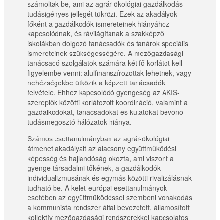
számoltak be, ami az agrár-ökológiai gazdálkodás
tudásigényes jellegét tükrözi. Ezek az akadályok
főként a gazdálkodók ismereteinek hiányához
kapcsolódnak, és rávilágítanak a szakképző
iskolákban dolgozó tanácsadók és tanárok speciális
ismereteinek szükségességére. A mezőgazdasági
tanácsadó szolgálatok számára két fő korlátot kell
figyelembe venni: alulfinanszírozottak lehetnek, vagy
nehézségekbe ütközik a képzett tanácsadók
felvétele. Ehhez kapcsolódó gyengeség az AKIS-
szereplők közötti korlátozott koordináció, valamint a
gazdálkodókat, tanácsadókat és kutatókat bevonó
tudásmegosztó hálózatok hiánya.
Számos esettanulmányban az agrár-ökológiai
átmenet akadályait az alacsony együttműködési
képesség és hajlandóság okozta, ami viszont a
gyenge társadalmi tőkének, a gazdálkodók
individualizmusának és egymás közötti rivalizálásnak
tudható be. A kelet-európai esettanulmányok
esetében az együttműködéssel szembeni vonakodás
a kommunista rendszer által bevezetett, államosított
kollektív mezőgazdasági rendszerekkel kapcsolatos