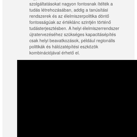
szolgáltatásokat nagyon fontosnak ítélték a
tudás létrehozásában, addig a tanúsítási
rendszerek és az élelmiszerpolitika döntő
fontosságúak az értéklánc szintjén történő
tudásterjesztésben. A helyi élelmiszerrendszer
újratervezéséhez szükséges kapacitásépítés
csak helyi beavatkozások, például regionális
politikák és hálózatépítési eszközök
kombinációjával érhető el.