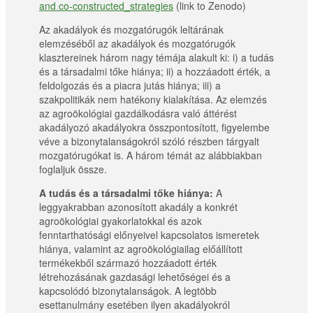
and co-constructed_strategies
(link to Zenodo)
Az akadályok és mozgatórugók leltárának
elemzéséből az akadályok és mozgatórugók
klasztereinek három nagy témája alakult ki: i) a tudás
és a társadalmi tőke hiánya; ii) a hozzáadott érték, a
feldolgozás és a piacra jutás hiánya; iii) a
szakpolitikák nem hatékony kialakítása. Az elemzés
az agroökológiai gazdálkodásra való áttérést
akadályozó akadályokra összpontosított, figyelembe
véve a bizonytalanságokról szóló részben tárgyalt
mozgatórugókat is. A három témát az alábbiakban
foglaljuk össze.
A tudás és a társadalmi tőke hiánya:
A
leggyakrabban azonosított akadály a konkrét
agroökológiai gyakorlatokkal és azok
fenntarthatósági előnyeivel kapcsolatos ismeretek
hiánya, valamint az agroökológiailag előállított
termékekből származó hozzáadott érték
létrehozásának gazdasági lehetőségei és a
kapcsolódó bizonytalanságok. A legtöbb
esettanulmány esetében ilyen akadályokról