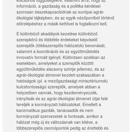
kölcsönös függőségekre, valamint arra, hogy az
információ, a gazdaság és a politika kérdései
szorosan összekapcsolódnak az európai agrár-
ökológiai tájképben, és az egyik nézőpontból történő
előrelépéshez a másik kettővel is foglalkozni kell.
E különböző akadályok kezelése különböző
szerepkörű és többféle érdekeket képviselő
szereplők (többszereplős hálózatok) bevonását,
valamint a koordináció és az együttműködés
innovatív formáit igényli. Különösen azokban az
esetekben, amelyeket a szereplők közötti
együttműködés alacsony szintje jellemez, és az
agrár-ökológiai átmenet kezdeti szakaszában a
hatóságok (pl. a mezőgazdasági minisztériumok)
kulcsfontosságú szereplők, amelyek abban a
helyzetben vannak, hogy kezdeményezzék,
irányítsák és az agrár-ökológiai átmenet útjai felé
tereljék a kormányzati hálózatokat. Emellett a
karizmatikus gazdák, tanácsadók és nem
kormányzati szervezetek is fontosak, amikor a
hálózat még új és változásnak van kitéve, a
többszereplős csomópontok pedig az érettebb és