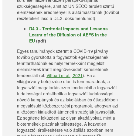
körű élelmiszerrendszeri perspektívájának
szükségességére, amit az UNISECO területi szintű
elemzésének eredményei is alátámasztanak (további
részletekért lásd a D4.3. dokumentumot).
D4.3 - Territorial Impacts and Lessons
Learnt of the Diffusion of AEFS in the
EU
(pdf)
Egyes tanulmányok szerint a COVID-19 járvány
tovább gyorsította a fogyasztók egészségesnek,
fenntarthatónak és helyi termékként megjelölt
élelmiszerek iránti megnövekedett keresletének
tendenciáit (pl.
Vittuari et al., 2021
). Ha a
világjárvány befejezése után is fennmaradnak, a
fogyasztói magatartás ezen tendenciáit a fogyasztói
tudatosságot erősíthetik a fogyasztói tudatosságot
növelő kampányok és az iskolákban és étkezdékben
megvalósuló közbeszerzési programok, ahogyan azt
a közösen kialakított átmeneti stratégiák javasolják.
Ez segítene leküzdeni az olyan akadályokat, mint a
biotermékek piacának telítettsége. A közvetlen
fogyasztói értékesítésre való átállás azonban nem