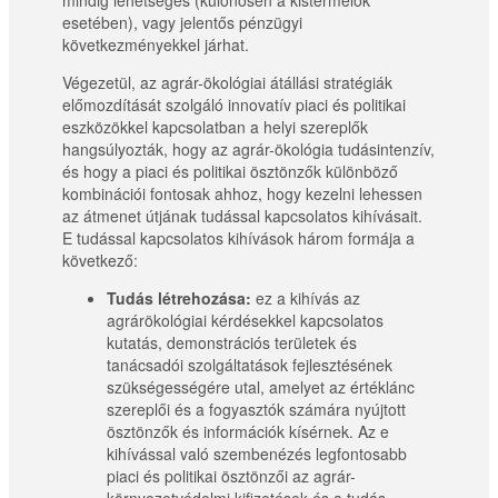
mindig lehetséges (különösen a kistermelők
esetében), vagy jelentős pénzügyi
következményekkel járhat.
Végezetül, az agrár-ökológiai átállási stratégiák
előmozdítását szolgáló innovatív piaci és politikai
eszközökkel kapcsolatban a helyi szereplők
hangsúlyozták, hogy az agrár-ökológia tudásintenzív,
és hogy a piaci és politikai ösztönzők különböző
kombinációi fontosak ahhoz, hogy kezelni lehessen
az átmenet útjának tudással kapcsolatos kihívásait.
E tudással kapcsolatos kihívások három formája a
következő:
Tudás létrehozása:
ez a kihívás az
agrárökológiai kérdésekkel kapcsolatos
kutatás, demonstrációs területek és
tanácsadói szolgáltatások fejlesztésének
szükségességére utal, amelyet az értéklánc
szereplői és a fogyasztók számára nyújtott
ösztönzők és információk kísérnek. Az e
kihívással való szembenézés legfontosabb
piaci és politikai ösztönzői az agrár-