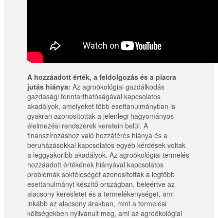
A hozzáadott érték, a feldolgozás és a piacra
jutás hiánya:
Az agroökológiai gazdálkodás
gazdasági fenntarthatóságával kapcsolatos
akadályok, amelyeket több esettanulmányban is
gyakran azonosítottak a jelenlegi hagyományos
élelmezési rendszerek keretein belül. A
finanszírozáshoz való hozzáférés hiánya és a
beruházásokkal kapcsolatos egyéb kérdések voltak
a leggyakoribb akadályok. Az agroökológiai termelés
hozzáadott értékének hiányával kapcsolatos
problémák sokféleségét azonosították a legtöbb
esettanulmányt készítő országban, beleértve az
alacsony keresletet és a termelékenységet, ami
inkább az alacsony árakban, mint a termelési
költségekben nyilvánult meg, ami az agroökológiai