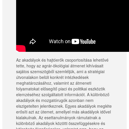
Az akadályok és hajtóerők csoportosítása lehetővé
tette, hogy az agrár-ökológiai átmenet kihívásait
sajátos szemszögből szemléljük, ami a stratégiai
útvonalakon belüli konkrét intézkedések
meghatározásához, valamint az átmeneti
folyamatokat elősegítő piaci és politikai eszközök
elemzéséhez szolgáltatott információt. A különböző
akadályok és mozgatórugók azonban nem
elszigetelten jelentkeznek. Egyes akadályok megléte
erősíti azt az ütemet, amellyel más akadályok idővel
kialakulnak. Az esettanulmányok rámutatnak a
különböző akadályok közötti összefüggésekre és