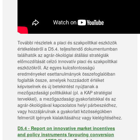
További részletek a piaci és szakpolitikai eszközök
értékeléséről a D5.4. teljesítendő dokumentumban
találhatók az agrár-ökológiai átállási stratégiák
előmozdítását célzó innovatív piaci és szakpolitikai
eszközökről. Az egyes kulcsfontosságú
eredményeket esettanulmányok összefoglalóiban
foglalták össze, amelyek hozzáadott értéket
képviselnek és új betekintést nyújtanak a
mezőgazdasági politikákkal (pl. a KAP stratégiai
tervekkel), a mezőgazdasági gyakorlatokkal és az
agrár-ökológiával kapcsolatos helyi párbeszédhez,
vagy hozzájárulnak a gyakorlati közösségükben
felmerült igények kialakításához vagy kielégítéséhez.
D5.4 - Report on innovative market incentives
and policy instruments favouring conversion