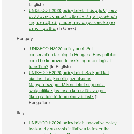
English)
UNISECO H2020 policy brief: Η συμβολή των
συλλογικών προσπαθειών στην προώθηση
της μετάβασης προς την αγρο-οικολογία
στην Ημαθία
(in Greek)
Hungary
UNISECO H2020 policy brief: Soil
conservation farming in Hungary: How policies
could be improved to assist agro-ecological
transition?
(in English)
UNISECO H2020 policy brief: Szakpolitikai
ajánlás: Talajkímélő gazdálkodás
Magyarországon Miként lehet segíteni a
szakpolitikák javításán keresztül az agro-
ökológia felé történő elmozdulást?
(in
Hungarian)
Italy
UNISECO H2020 policy brief: Innovative policy
tools and grassroots initiatives to foster the