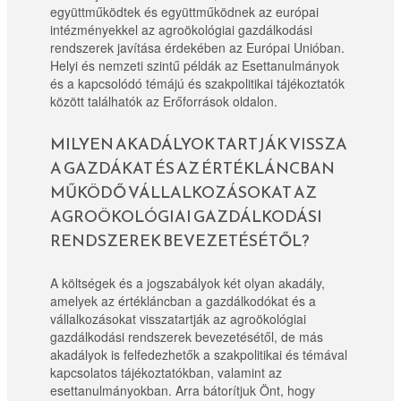
együttműködtek és együttműködnek az európai
intézményekkel az agroökológiai gazdálkodási
rendszerek javítása érdekében az Európai Unióban.
Helyi és nemzeti szintű példák az Esettanulmányok
és a kapcsolódó témájú és szakpolitikai tájékoztatók
között találhatók az Erőforrások oldalon.
MILYEN AKADÁLYOK TARTJÁK VISSZA
A GAZDÁKAT ÉS AZ ÉRTÉKLÁNCBAN
MŰKÖDŐ VÁLLALKOZÁSOKAT AZ
AGROÖKOLÓGIAI GAZDÁLKODÁSI
RENDSZEREK BEVEZETÉSÉTŐL?
A költségek és a jogszabályok két olyan akadály,
amelyek az értékláncban a gazdálkodókat és a
vállalkozásokat visszatartják az agroökológiai
gazdálkodási rendszerek bevezetésétől, de más
akadályok is felfedezhetők a szakpolitikai és témával
kapcsolatos tájékoztatókban, valamint az
esettanulmányokban. Arra bátorítjuk Önt, hogy