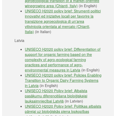
agroecological transition of a market-oriented
winegrowing area (Chianti, Italy)
(in English)
UNISECO H2020 policy brief: Strumenti politici
innovativi ed iniziative locali per favorire la
transizione agroecologica di un'area
vitivinicola orientata al mercato (Chianti,
Italia)
(in Italian)
Latvia
UNISECO H2020 policy brief: Differentiation of
support for organic farming based on the
complexity of agro-ecological farming
practices and performance of agro-
environmental measures in Latvia
(in English)
UNISECO H2020 policy brief: Policies Enabling
Transition to Organic Dairy Farming Systems
in Latvia
(in English)
UNISECO H2020 Policy brief: Atbalsta
pasākumu diferencēšana bioloģiskajai
lauksaimniecībai Latvijā
(in Latvian)
UNISECO H2020 Policy brief: Politikas atbalsts
pārejai uz bioloģiskās piena lopkopības