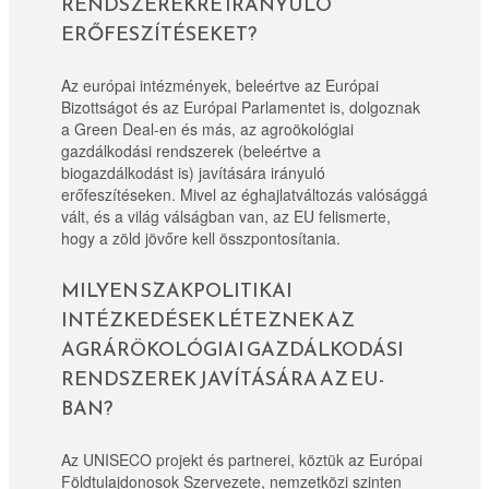
RENDSZEREKRE IRÁNYULÓ
ERŐFESZÍTÉSEKET?
Az európai intézmények, beleértve az Európai
Bizottságot és az Európai Parlamentet is, dolgoznak
a Green Deal-en és más, az agroökológiai
gazdálkodási rendszerek (beleértve a
biogazdálkodást is) javítására irányuló
erőfeszítéseken. Mivel az éghajlatváltozás valósággá
vált, és a világ válságban van, az EU felismerte,
hogy a zöld jövőre kell összpontosítania.
MILYEN SZAKPOLITIKAI
INTÉZKEDÉSEK LÉTEZNEK AZ
AGRÁRÖKOLÓGIAI GAZDÁLKODÁSI
RENDSZEREK JAVÍTÁSÁRA AZ EU-
BAN?
Az UNISECO projekt és partnerei, köztük az Európai
Földtulajdonosok Szervezete, nemzetközi szinten