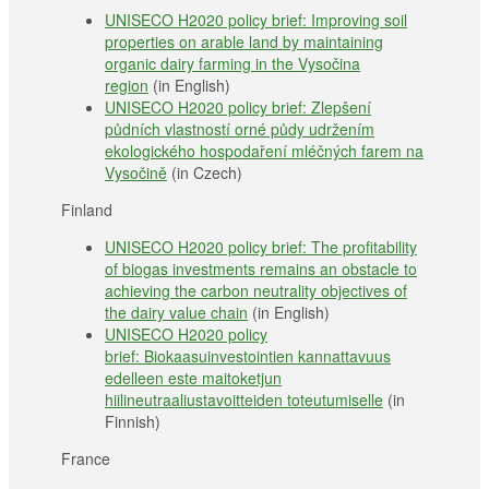
UNISECO H2020 policy brief: Improving soil
properties on arable land by maintaining
organic dairy farming in the Vysočina
region
(in English)
UNISECO H2020 policy brief: Zlepšení
půdních vlastností orné půdy udržením
ekologického hospodaření mléčných farem na
Vysočině
(in Czech)
Finland
UNISECO H2020 policy brief: The profitability
of biogas investments remains an obstacle to
achieving the carbon neutrality objectives of
the dairy value chain
(in English)
UNISECO H2020 policy
brief: Biokaasuinvestointien kannattavuus
edelleen este maitoketjun
hiilineutraaliustavoitteiden toteutumiselle
(in
Finnish)
France