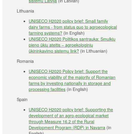
sistēmu Latvijā
(in Latvian)
Lithuania
UNISECO H2020 policy brief: Small family
dairy farms - from status quo to agroecological
farming systems?
(in English)
UNISECO H2020 Politikos santrauka: Smulkių
pieno ūkių ateitis – agroekologinių
ūkininkavimo sistemų link?
(in Lithuanian)
Romania
UNISECO H2020 Policy brief: Support the
economic viability of the majority of Romanian
farms by investing nationally in storage and
processing facilities
(in English)
Spain
UNISECO H2020 policy brief: Supporting the
development of an agro-ecological market
through Measure 16.2 of the Rural
Development Program (RDP) in Navarra
(in
English)