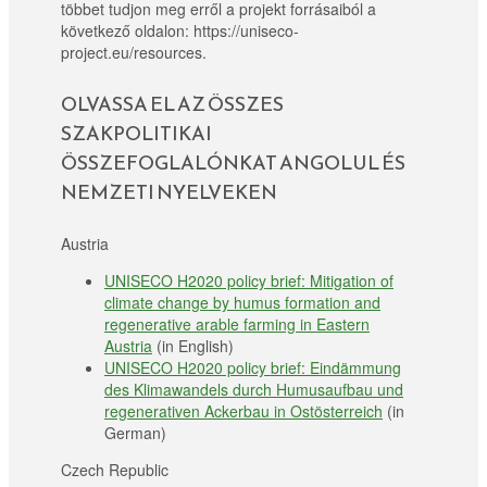
többet tudjon meg erről a projekt forrásaiból a
következő oldalon: https://uniseco-
project.eu/resources.
OLVASSA EL AZ ÖSSZES
SZAKPOLITIKAI
ÖSSZEFOGLALÓNKAT ANGOLUL ÉS
NEMZETI NYELVEKEN
Austria
UNISECO H2020 policy brief: Mitigation of
climate change by humus formation and
regenerative arable farming in Eastern
Austria
(in English)
UNISECO H2020 policy brief: Eindämmung
des Klimawandels durch Humusaufbau und
regenerativen Ackerbau in Ostösterreich
(in
German)
Czech Republic