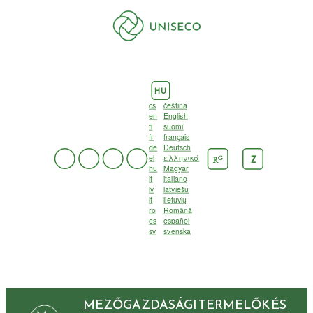
HU
cs
čeština
en
English
fi
suomi
fr
français
de
Deutsch
el
ελληνικά
G
Z
R
hu
Magyar
it
italiano
lv
latviešu
lt
lietuvių
ro
Română
es
español
sv
svenska
MEZŐGAZDASÁGI TERMELŐK ÉS