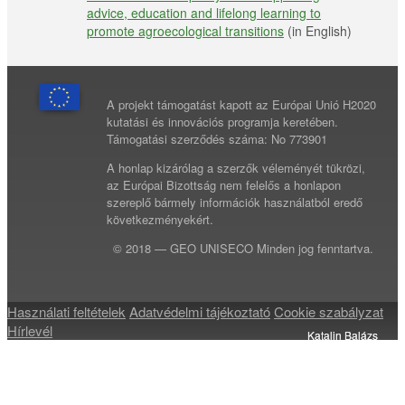
advice, education and lifelong learning to
promote agroecological transitions
(in English)
A projekt támogatást kapott az Európai Unió H2020
kutatási és innovációs programja keretében.
Támogatási szerződés száma: No 773901
A honlap kizárólag a szerzők véleményét tükrözi,
az Európai Bizottság nem felelős a honlapon
szereplő bármely információk használatból eredő
következményekért.
© 2018 — GEO UNISECO Minden jog fenntartva.
Használati feltételek
Adatvédelmi tájékoztató
Cookie szabályzat
Hírlevél
Katalin Balázs
Katalin Balázs
Katalin Balázs
Katalin Balázs