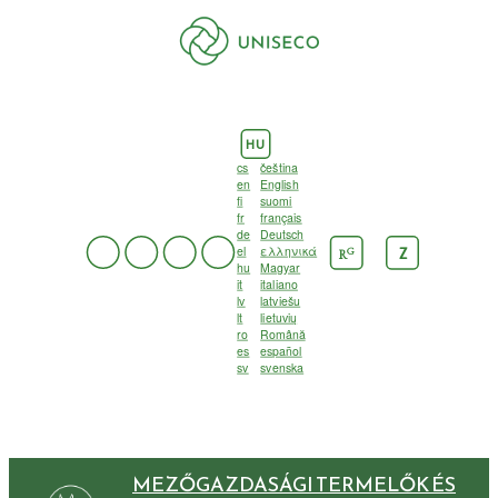
HU
cs
čeština
en
English
fi
suomi
fr
français
de
Deutsch
el
ελληνικά
G
Z
R
hu
Magyar
it
italiano
lv
latviešu
lt
lietuvių
ro
Română
es
español
sv
svenska
MEZŐGAZDASÁGI TERMELŐK ÉS