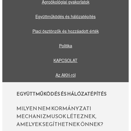
Agroökológiai gyakorlatok
Együttműködés és hálózatépítés
Piaci ösztönzők és hozzáadott érték
Politika
KAPCSOLAT
Az AKH-ról
EGYÜTTMŰKÖDÉS ÉS HÁLÓZATÉPÍTÉS
MILYEN NEM KORMÁNYZATI
MECHANIZMUSOK LÉTEZNEK,
AMELYEK SEGÍTHETNEK ÖNNEK?