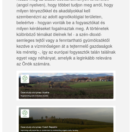
(angol nyelven), hogy többet tudjon meg arról, hogy
milyen tényezőkkel és akadályokkal kell
szembenézni az adott agroökológiai területen,
beleértve - hogyan vonták be a fogyasztókat és
milyen kérdéseket fogalmaztak meg. A történetek
különböző témákat ölelnek fel - a szén-dioxid-
semleges tejtől vagy a fenntartható gyümölcsöktől
kezdve a vízminőségen át a tejtermelő gazdaságok
kis méretig -, így az európai fogyasztók talán találnak
egyet vagy néhányat, amelyik a leginkább releváns
az Önök számára.