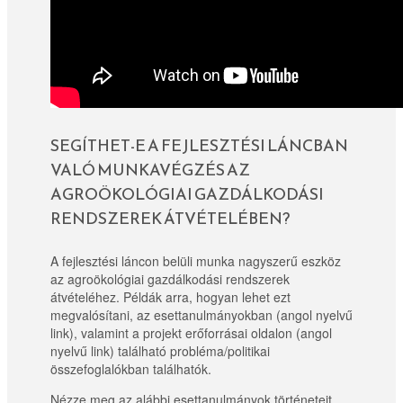
SEGÍTHET-E A FEJLESZTÉSI LÁNCBAN
VALÓ MUNKAVÉGZÉS AZ
AGROÖKOLÓGIAI GAZDÁLKODÁSI
RENDSZEREK ÁTVÉTELÉBEN?
A fejlesztési láncon belüli munka nagyszerű eszköz
az agroökológiai gazdálkodási rendszerek
átvételéhez. Példák arra, hogyan lehet ezt
megvalósítani, az esettanulmányokban (angol nyelvű
link), valamint a projekt erőforrásai oldalon (angol
nyelvű link) található probléma/politikai
összefoglalókban találhatók.
Nézze meg az alábbi esettanulmányok történeteit