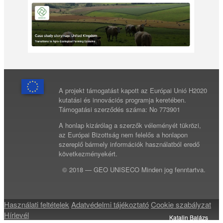
A projekt támogatást kapott az Európai Unió H2020
kutatási és innovációs programja keretében.
Támogatási szerződés száma: No 773901
A honlap kizárólag a szerzők véleményét tükrözi,
az Európai Bizottság nem felelős a honlapon
szereplő bármely információk használatból eredő
következményekért.
© 2018 — GEO UNISECO Minden jog fenntartva.
Használati feltételek
Adatvédelmi tájékoztató
Cookie szabályzat
Hírlevél
Katalin Balázs
Katalin Balázs
Katalin Balázs
Katalin Balázs