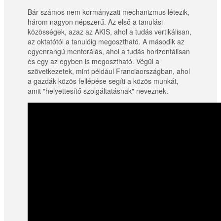
Bár számos nem kormányzati mechanizmus létezik,
három nagyon népszerű. Az első a tanulási
közösségek, azaz az AKIS, ahol a tudás vertikálisan,
az oktatótól a tanulóig megosztható. A második az
egyenrangú mentorálás, ahol a tudás horizontálisan
és egy az egyben is megosztható. Végül a
szövetkezetek, mint például Franciaországban, ahol
a gazdák közös fellépése segíti a közös munkát,
amit "helyettesítő szolgáltatásnak" neveznek.