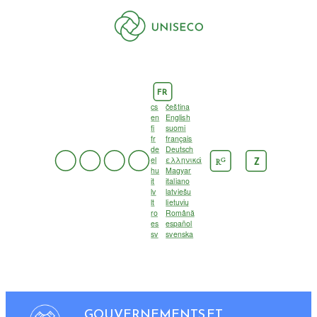
FR
cs
čeština
en
English
fi
suomi
fr
français
de
Deutsch
el
ελληνικά
G
Z
R
hu
Magyar
it
italiano
lv
latviešu
lt
lietuvių
ro
Română
es
español
sv
svenska
GOUVERNEMENTS ET