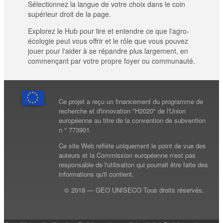
Sélectionnez la langue de votre choix dans le coin
supérieur droit de la page.
Explorez le Hub pour lire et entendre ce que l'agro-
écologie peut vous offrir et le rôle que vous pouvez
jouer pour l'aider à se répandre plus largement, en
commençant par votre propre foyer ou communauté.
Ce projet a reçu un financement du programme de
recherche et d'innovation "H2020" de l'Union
européenne au titre de la convention de subvention
n ° 773901.
Ce site Web reflète uniquement le point de vue des
auteurs et la Commission européenne n'est pas
responsable de l'utilisation qui pourrait être faite des
informations qu'il contient.
© 2018 — GEO UNISECO Tous droits réservés.