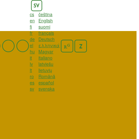
SV
cs
čeština
en
English
fi
suomi
fr
français
de
Deutsch
el
ελληνικά
G
Z
R
hu
Magyar
it
italiano
lv
latviešu
lt
lietuvių
ro
Română
es
español
sv
svenska