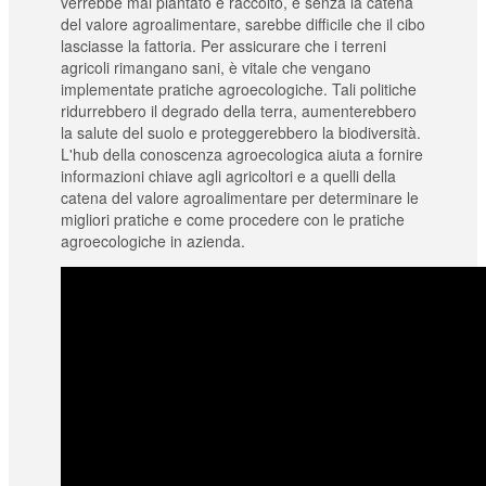
verrebbe mai piantato e raccolto, e senza la catena
del valore agroalimentare, sarebbe difficile che il cibo
lasciasse la fattoria. Per assicurare che i terreni
agricoli rimangano sani, è vitale che vengano
implementate pratiche agroecologiche. Tali politiche
ridurrebbero il degrado della terra, aumenterebbero
la salute del suolo e proteggerebbero la biodiversità.
L'hub della conoscenza agroecologica aiuta a fornire
informazioni chiave agli agricoltori e a quelli della
catena del valore agroalimentare per determinare le
migliori pratiche e come procedere con le pratiche
agroecologiche in azienda.