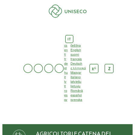
IT
cs
čeština
en
English
fi
suomi
fr
français
de
Deutsch
el
ελληνικά
G
Z
R
hu
Magyar
it
italiano
lv
latviešu
lt
lietuvių
ro
Română
es
español
sv
svenska
AGRICOLTORI E CATENA DEL