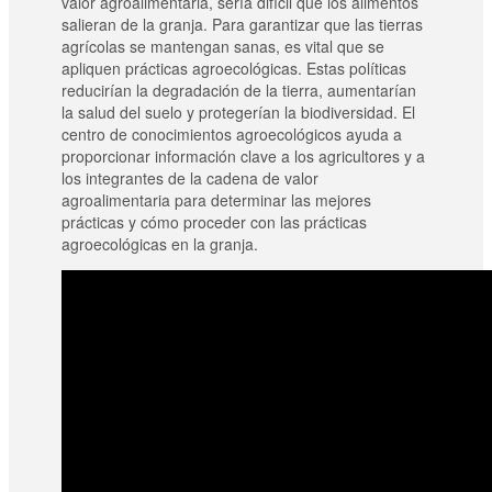
valor agroalimentaria, sería difícil que los alimentos
salieran de la granja. Para garantizar que las tierras
agrícolas se mantengan sanas, es vital que se
apliquen prácticas agroecológicas. Estas políticas
reducirían la degradación de la tierra, aumentarían
la salud del suelo y protegerían la biodiversidad. El
centro de conocimientos agroecológicos ayuda a
proporcionar información clave a los agricultores y a
los integrantes de la cadena de valor
agroalimentaria para determinar las mejores
prácticas y cómo proceder con las prácticas
agroecológicas en la granja.