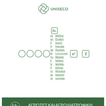
EL
cs
čeština
en
English
fi
suomi
fr
français
de
Deutsch
el
ελληνικά
G
Z
R
hu
Magyar
it
italiano
lv
latviešu
lt
lietuvių
ro
Română
es
español
sv
svenska
ΑΓΡΌΤΕΣ ΚΑΙ ΑΓΡΟΔΙΑΤΡΟΦΙΚΉ