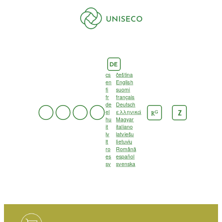
DE
cs
čeština
en
English
fi
suomi
fr
français
de
Deutsch
el
ελληνικά
G
Z
R
hu
Magyar
it
italiano
lv
latviešu
lt
lietuvių
ro
Română
es
español
sv
svenska