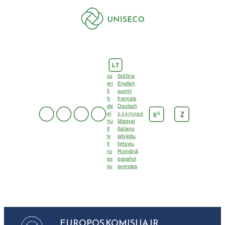
LT
cs
čeština
en
English
fi
suomi
fr
français
de
Deutsch
el
ελληνικά
G
Z
R
hu
Magyar
it
italiano
lv
latviešu
lt
lietuvių
ro
Română
es
español
sv
svenska
EUROPOS KOMISIJA IR