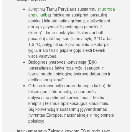
Jungtinių Tautų Paryžiaus susitarimu (
nuoroda
anglų kalb
a) "siekiama sustiprinti pasaulinį
atsaką į klimato kaitos grėsmę, atsižvelgiant į
darnų vystymąsi ir pastangas panaikinti
skurdą". Jame nustatytas tikslas apriboti
pasaulinį atšilimą, kad jis neviršytų 2 °C arba
1,5 °C, palyginti su ikipramoninio laikotarpio
lygiu, ir šio tikslo įsipareigojo siekti beveik
visos valstybės.
Biologinės įvairovės konvenciją (BĮK)
pasirašiusios šalys "pasiryžo išsaugoti ir
tvariai naudoti biologinę įvairovę dabarties ir
ateities kartų labui".
Orhuso konvencija (nuoroda anglų kalba) dėl
teisės gauti informaciją, visuomenės
dalyvavimo priimant sprendimus ir teisės
kreiptis į teismus aplinkosaugos klausimais.
Šių konvencijų ir susitarimų įgyvendinimas
įtvirtintas Europos, nacionalinėje ir regioninėje
politikoje.
Atitinkamai savo Žaliojoje knygoje ES nurodo savo