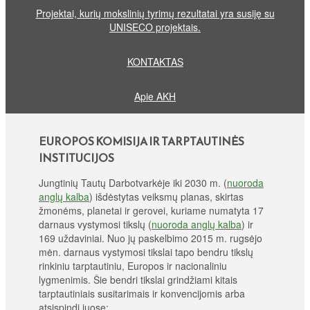
Projektai, kurių mokslinių tyrimų rezultatai yra susiję su
UNISECO projektais.
KONTAKTAS
Apie AKH
EUROPOS KOMISIJA IR TARPTAUTINĖS
INSTITUCIJOS
Jungtinių Tautų Darbotvarkėje iki 2030 m. (
nuoroda
anglų kalba
) išdėstytas veiksmų planas, skirtas
žmonėms, planetai ir gerovei, kuriame numatyta 17
darnaus vystymosi tikslų (
nuoroda anglų kalba
) ir
169 uždaviniai. Nuo jų paskelbimo 2015 m. rugsėjo
mėn. darnaus vystymosi tikslai tapo bendru tikslų
rinkiniu tarptautiniu, Europos ir nacionaliniu
lygmenimis. Šie bendri tikslai grindžiami kitais
tarptautiniais susitarimais ir konvencijomis arba
atsispindi juose: