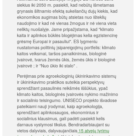
siekius iki 2050 m. pasiekti, kad nebūtų išmetamas
grynasis šiltnamio efektą sukeliančių dujų kiekis, kad
ekonomikos augimas būtų atsietas nuo išteklių
naudojimo ir kad nė vienas žmogus ir nė viena vieta
neliktų nuošalyje. Jame pripažįstama, kad "klimato
kaita ir aplinkos būklės blogėjimas kelia egzistencinę
grėsmę Europai ir pasauliui". ES lygmeniu
nustatomas politinių įsipareigojimų portfelis: klimato
kaitos veiksmai, taršos panaikinimas, biologinė
įvairovė, tvarus žemės ūkis, žemės ūkis ir biologinė
įvairovė ; ir "Nuo ūkio iki stalo" .
Perėjimas prie agroekologinių ūkininkavimo sistemų
ir ūkininkavimo praktikos suteikia perspektyvų
sprendžiant pasaulinės reikšmės iššūkius, ypač
klimato kaitos, biologinės įvairovės nykimo mažinimo
ir socialinio teisingumo. UNISECO projekto išvadose
pateikiami nauji įrodymai, kaip agroekologija,
sprendžiant aplinkosaugos, ekonominius ir
socialinius klausimus, gali padėti pasiekti kelis
darnaus vystymosi tikslus. Bendradarbiaujant su
vietos dalyviais, dalyvaujančiais
15 atvejų tyrimų