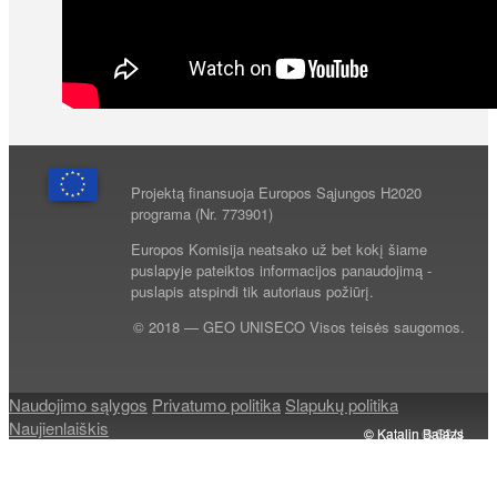
Projektą finansuoja Europos Sąjungos H2020
programa (Nr. 773901)
Europos Komisija neatsako už bet kokį šiame
puslapyje pateiktos informacijos panaudojimą -
puslapis atspindi tik autoriaus požiūrį.
© 2018 — GEO UNISECO Visos teisės saugomos.
Naudojimo sąlygos
Privatumo politika
Slapukų politika
Naujienlaiškis
© Katalin Balázs
© Katalin Balázs
© Katalin Balázs
© Katalin Balázs
© GAN
© SLU