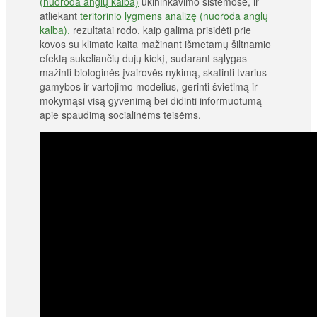
(nuoroda anglų kalba)
ūkininkavimo sistemose, ir
atliekant
teritorinio lygmens analizę (nuoroda anglų
kalba),
rezultatai rodo, kaip galima prisidėti prie
kovos su klimato kaita mažinant išmetamų šiltnamio
efektą sukeliančių dujų kiekį, sudarant sąlygas
mažinti biologinės įvairovės nykimą, skatinti tvarius
gamybos ir vartojimo modelius, gerinti švietimą ir
mokymąsi visą gyvenimą bei didinti informuotumą
apie spaudimą socialinėms teisėms.